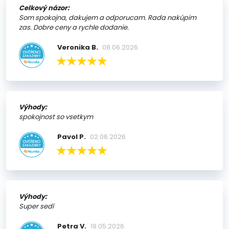
Celkový názor:
Som spokojna, dakujem a odporucam. Rada nakúpim
zas. Dobre ceny a rychle dodanie.
Veronika B.
08.06.2026
Výhody:
spokojnost so vsetkym
Pavol P.
02.06.2026
Výhody:
Super sedí
Petra V.
19.05.2026