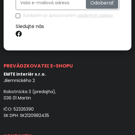
Odoberať
Súhlasím so spracovaním
osobných údajov
.
Sledujte nás
PREVÁDZKOVATEĽ E-SHOPU
EMTE interiér s.r.o.
Jilemnického 2
Robotnícka 3 (predajňa),
036 01 Martin
IČO: 52326390
SK DPH: SK2120982435