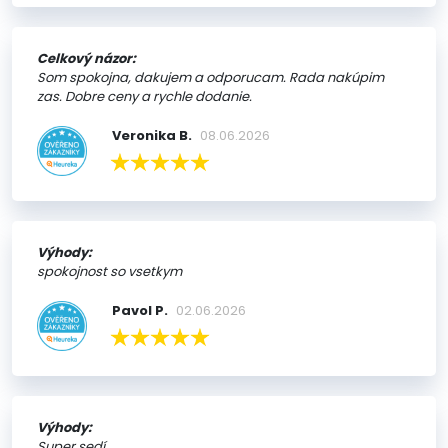
Celkový názor:
Som spokojna, dakujem a odporucam. Rada nakúpim
zas. Dobre ceny a rychle dodanie.
Veronika B.
08.06.2026
Výhody:
spokojnost so vsetkym
Pavol P.
02.06.2026
Výhody:
Super sedí