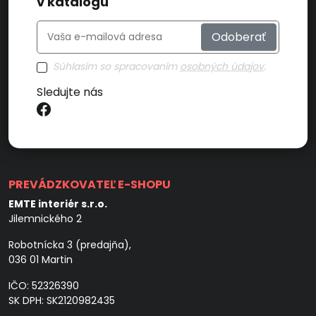
v katalógu
Odoberať
Súhlasím so spracovaním
osobných údajov
.
Sledujte nás
PREVÁDZKOVATEĽ E-SHOPU
EMTE interiér s.r.o.
Jilemnického 2
Robotnícka 3 (predajňa),
036 01 Martin
IČO: 52326390
SK DPH: SK2120982435