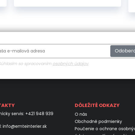
Odober
Súhlasím so spracovaním
osobných údajov
.
TAKTY
DÔLEŽITÉ ODKAZY
ícky servis:
+421 948 939
O nás
Obchodné podmienky
l:
info@emteinterier.sk
Poučenie o ochrane osobný