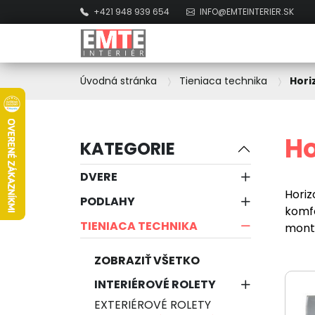
+421 948 939 654
INFO@EMTEINTERIER.SK
Úvodná stránka
Tieniaca technika
Hori
Ho
KATEGORIE
DVERE
Horiz
PODLAHY
komfo
TIENIACA TECHNIKA
monto
ZOBRAZIŤ VŠETKO
INTERIÉROVÉ ROLETY
EXTERIÉROVÉ ROLETY