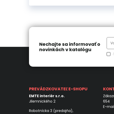
Nechajte sa informovať o
novinkách v katalógu
PREVÁDZKOVATEĽ E-SHOPU
KON
EMTE interiér s.r.o.
Zákazn
Jilemnického 2
654
E-mai
Robotnícka 3 (predajňa),