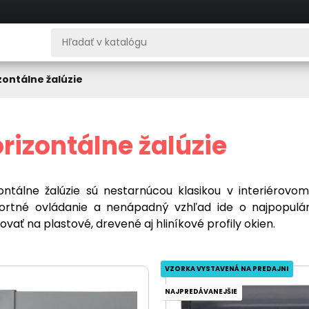
zontálne žalúzie
rizontálne žalúzie
ontálne žalúzie sú nestarnúcou klasikou v interiérovom 
rtné ovládanie a nenápadný vzhľad ide o najpopulárne
vať na plastové, drevené aj hliníkové profily okien.
VZORKA VYSTAVENÁ NA PREDAJNI
NAJPREDÁVANEJŠIE