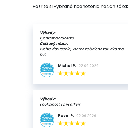
Pozrite si vybrané hodnotenia našich záka
Výhody:
rychlost dorucenia
Celkový názor:
rychle dorucenie, vsetko zabalene tak ako ma
byt
Michal P.
22.06.2026
Výhody:
spokojnost so vsetkym
Pavol P.
02.06.2026