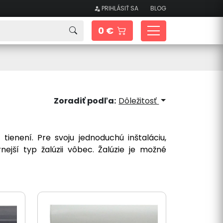
PRIHLÁSIŤ SA
BLOG
0 €
Zoradiť podľa:
Dôležitosť
tienení. Pre svoju jednoduchú inštaláciu,
jší typ žalúzii vôbec. Žalúzie je možné