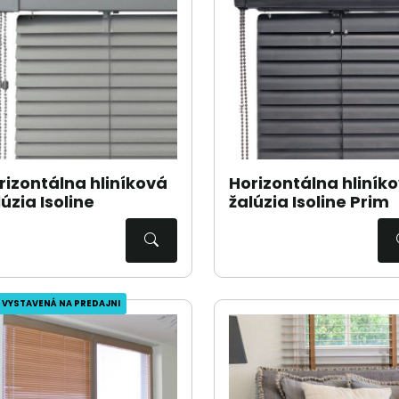
rizontálna hliníková
Horizontálna hliník
lúzia Isoline
žalúzia Isoline Prim
 VYSTAVENÁ NA PREDAJNI