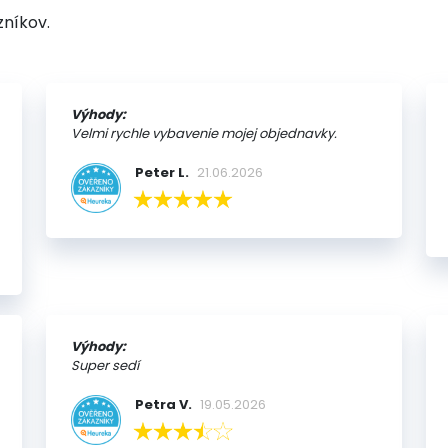
zníkov.
Výhody:
Velmi rychle vybavenie mojej objednavky.
Peter L.
21.06.2026
Výhody:
Super sedí
Petra V.
19.05.2026