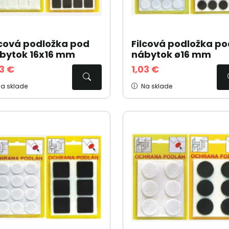
lcová podložka pod
Filcová podložka po
bytok 16x16 mm
nábytok ø16 mm
03 €
1,03 €
a sklade
Na sklade