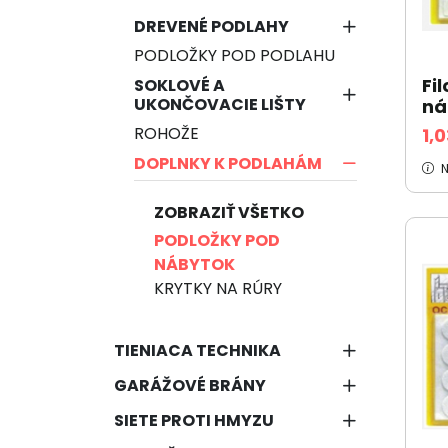
DREVENÉ PODLAHY
PODLOŽKY POD PODLAHU
Fi
SOKLOVÉ A
UKONČOVACIE LIŠTY
ná
ROHOŽE
1,
DOPLNKY K PODLAHÁM
N
ZOBRAZIŤ VŠETKO
PODLOŽKY POD
NÁBYTOK
KRYTKY NA RÚRY
TIENIACA TECHNIKA
GARÁŽOVÉ BRÁNY
SIETE PROTI HMYZU