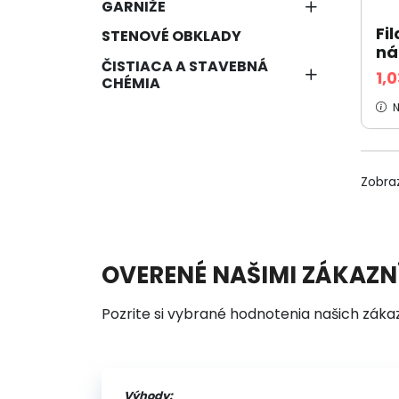
GARNIŽE
Fi
STENOVÉ OBKLADY
ná
ČISTIACA A STAVEBNÁ
1,
CHÉMIA
N
Zobra
OVERENÉ NAŠIMI ZÁKAZN
Pozrite si vybrané hodnotenia našich záka
Výhody: