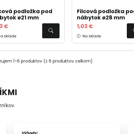
lcová podložka pod
Filcová podložka po
bytok ø21 mm
nábytok ø28 mm
03 €
1,03 €
a sklade
Na sklade
zujem 1–6 produktov (z 6 produktov celkom)
ÍKMI
zníkov.
Výhody: