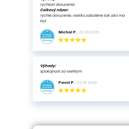
rychlost dorucenia
Celkový názor:
rychle dorucenie, vsetko zabalene tak ako ma
byt
Michal P.
22.06.2026
Výhody:
spokojnost so vsetkym
Pavol P.
02.06.2026