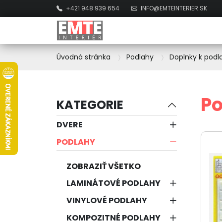
+421 948 939 654
INFO@EMTEINTERIER.SK
Úvodná stránka
Podlahy
Doplnky k pod
Po
KATEGORIE
DVERE
PODLAHY
ZOBRAZIŤ VŠETKO
LAMINÁTOVÉ PODLAHY
VINYLOVÉ PODLAHY
KOMPOZITNÉ PODLAHY