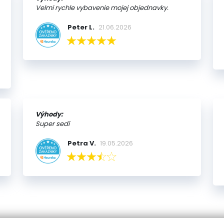
Velmi rychle vybavenie mojej objednavky.
Peter L.
21.06.2026
Výhody:
Super sedí
Petra V.
19.05.2026