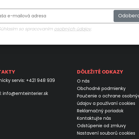
Odober
Súhlasím so spracovaním
osobných údajov
.
TAKTY
DÔLEŽITÉ ODKAZY
ícky servis:
+421 948 939
O nás
Obchodné podmienky
l:
info@emteinterier.sk
Poučenie o ochrane osobný
údajov a používaní cookies
Reklamačný poriadok
Kontaktujte nás
Odstúpenie od zmluvy
Nastavení souborů cookies