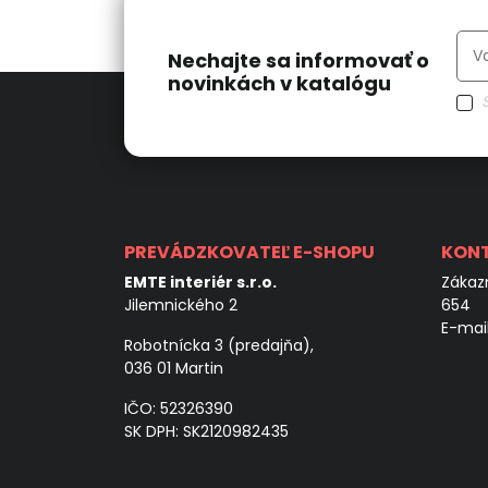
Nechajte sa informovať o
novinkách v katalógu
PREVÁDZKOVATEĽ E-SHOPU
KON
EMTE interiér s.r.o.
Zákazn
Jilemnického 2
654
E-mai
Robotnícka 3 (predajňa),
036 01 Martin
IČO: 52326390
SK DPH: SK2120982435