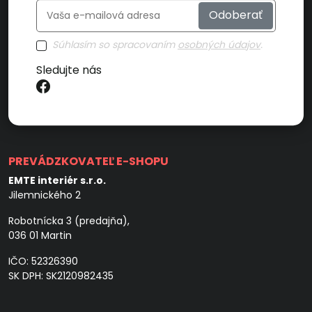
Odoberať
Súhlasím so spracovaním
osobných údajov
.
Sledujte nás
PREVÁDZKOVATEĽ E-SHOPU
EMTE interiér s.r.o.
Jilemnického 2
Robotnícka 3 (predajňa),
036 01 Martin
IČO: 52326390
SK DPH: SK2120982435