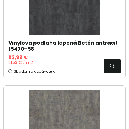
Vinylová podlaha lepená Betón antracit
15470-58
92,99 €
21,53 € / m2
Skladom u dodávateľa