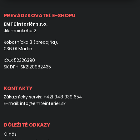
PREVÁDZKOVATEĽ E-SHOPU
EMTE interiér s.r.o.
Jilemnického 2
Robotnícka 3 (predajňa),
036 01 Martin
IČO: 52326390
SK DPH: SK2120982435
KONTAKTY
Zákaznícky servis:
+421 948 939 654
E-mail:
info@emteinterier.sk
DÔLEŽITÉ ODKAZY
O nás