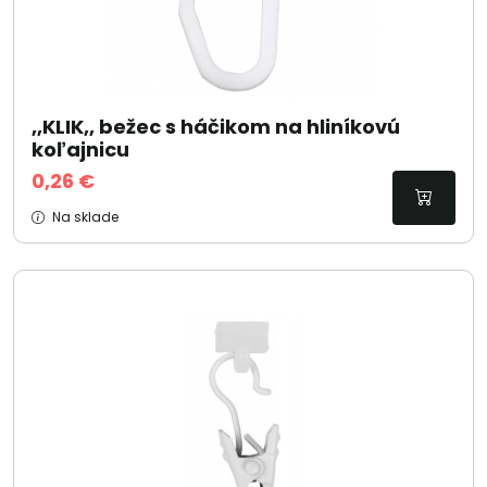
,,KLIK,, bežec s háčikom na hliníkovú
koľajnicu
0,26 €
Na sklade