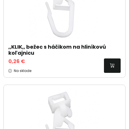
,,KLIK,, bežec s háčikom na hliníkovú
koľajnicu
0,26 €
Na sklade