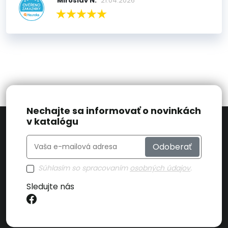
Miroslav N.
21.04.2026
Nechajte sa informovať o novinkách
v katalógu
Odoberať
Súhlasím so spracovaním
osobných údajov
.
Sledujte nás