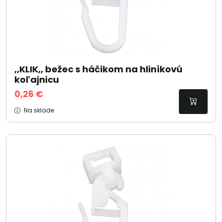
,,KLIK,, bežec s háčikom na hliníkovú
koľajnicu
0,26 €
Na sklade