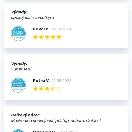
Výhody:
spokojnost so vsetkym
Pavol P.
02.06.2026
Výhody:
Super sedí
Petra V.
19.05.2026
Celkový názor:
Maximálna spokojnosť, pristup, ochota, rýchlosť.