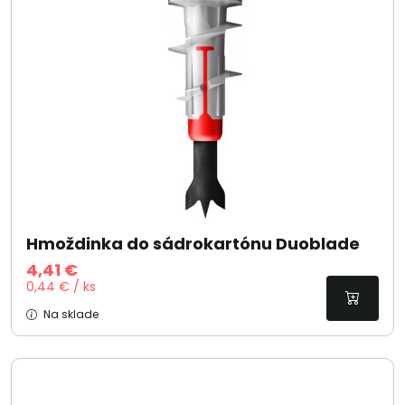
Hmoždinka do sádrokartónu Duoblade
4,41 €
0,44 € / ks
Na sklade