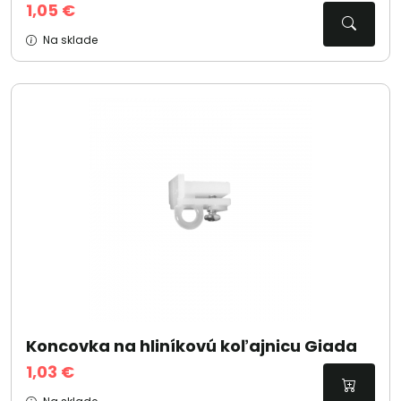
1,05 €
Na sklade
Koncovka na hliníkovú koľajnicu Giada
1,03 €