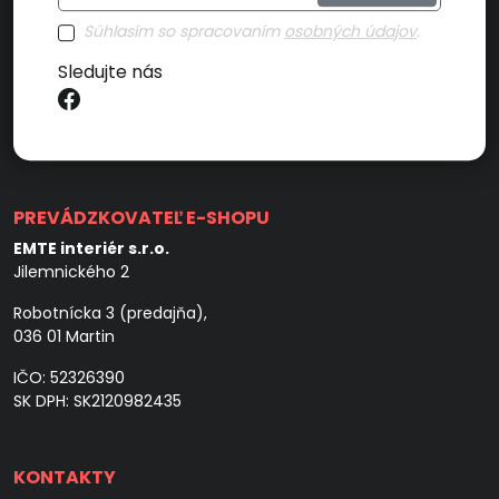
Súhlasím so spracovaním
osobných údajov
.
Sledujte nás
PREVÁDZKOVATEĽ E-SHOPU
EMTE interiér s.r.o.
Jilemnického 2
Robotnícka 3 (predajňa),
036 01 Martin
IČO: 52326390
SK DPH: SK2120982435
KONTAKTY