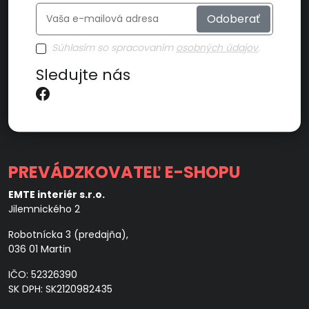
Odoberať
Súhlasím so spracovaním
osobných údajov
.
Sledujte nás
PREVÁDZKOVATEĽ E-SHOPU
EMTE interiér s.r.o.
Jilemnického 2
Robotnícka 3 (predajňa),
036 01 Martin
IČO: 52326390
SK DPH: SK2120982435