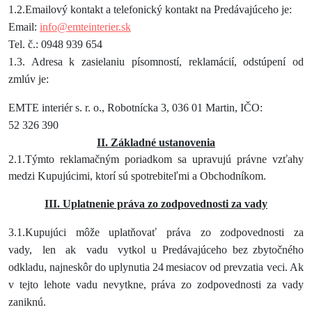
1.2.Emailový kontakt a telefonický kontakt na Predávajúceho je:
Email:
info@emteinterier.sk
Tel. č.: 0948 939 654
1.3. Adresa k zasielaniu písomností, reklamácií, odstúpení od
zmlúv je:
EMTE interiér s. r. o., Robotnícka 3, 036 01 Martin, IČO:
52 326 390
II. Základné ustanovenia
2.1.Týmto reklamačným poriadkom sa upravujú právne vzťahy
medzi Kupujúcimi, ktorí sú spotrebiteľmi a Obchodníkom.
III. Uplatnenie práva zo zodpovednosti za vady
3.1.Kupujúci
môže
uplatňovať
práva
zo
zodpovednosti
za
vady,
len
ak
vadu
vytkol u Predávajúceho
bez
zbytočného
odkladu,
najneskôr
do
uplynutia
24
mesiacov
od
prevzatia veci. Ak
v tejto lehote vadu nevytkne, práva zo zodpovednosti za vady
zaniknú.