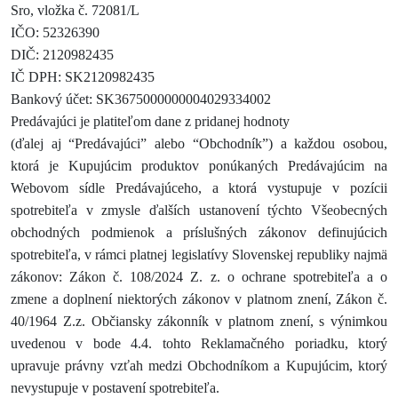
Sro, vložka č. 72081/L
IČO: 52326390
DIČ: 2120982435
IČ DPH: SK2120982435
Bankový účet: SK3675000000004029334002
Predávajúci je platiteľom dane z pridanej hodnoty
(ďalej aj “Predávajúci” alebo “Obchodník”) a každou osobou,
ktorá je Kupujúcim produktov ponúkaných Predávajúcim na
Webovom sídle Predávajúceho, a ktorá vystupuje v pozícii
spotrebiteľa v zmysle ďalších ustanovení týchto Všeobecných
obchodných podmienok a príslušných zákonov definujúcich
spotrebiteľa, v rámci platnej legislatívy Slovenskej republiky najmä
zákonov: Zákon č. 108/2024 Z. z. o ochrane spotrebiteľa a o
zmene a doplnení niektorých zákonov v platnom znení, Zákon č.
40/1964 Z.z. Občiansky zákonník v platnom znení, s výnimkou
uvedenou v bode 4.4. tohto Reklamačného poriadku, ktorý
upravuje právny vzťah medzi Obchodníkom a Kupujúcim, ktorý
nevystupuje v postavení spotrebiteľa.