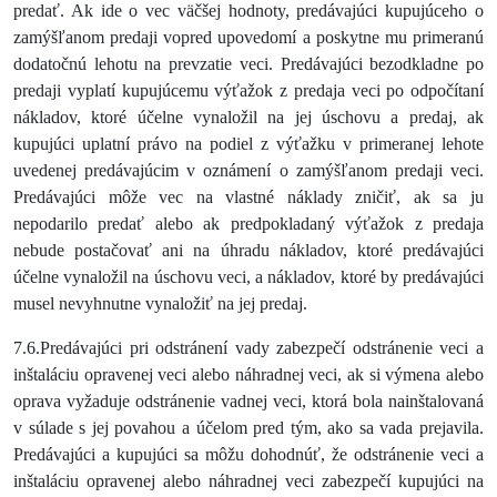
predať. Ak ide o vec väčšej hodnoty, predávajúci kupujúceho o
zamýšľanom predaji vopred upovedomí a poskytne mu primeranú
dodatočnú lehotu na prevzatie veci. Predávajúci bezodkladne po
predaji vyplatí kupujúcemu výťažok z predaja veci po odpočítaní
nákladov, ktoré účelne vynaložil na jej úschovu a predaj, ak
kupujúci uplatní právo na podiel z výťažku v primeranej lehote
uvedenej predávajúcim v oznámení o zamýšľanom predaji veci.
Predávajúci môže vec na vlastné náklady zničiť, ak sa ju
nepodarilo predať alebo ak predpokladaný výťažok z predaja
nebude postačovať ani na úhradu nákladov, ktoré predávajúci
účelne vynaložil na úschovu veci, a nákladov, ktoré by predávajúci
musel nevyhnutne vynaložiť na jej predaj.
7.6.Predávajúci pri odstránení vady zabezpečí odstránenie veci a
inštaláciu opravenej veci alebo náhradnej veci, ak si výmena alebo
oprava vyžaduje odstránenie vadnej veci, ktorá bola nainštalovaná
v súlade s jej povahou a účelom pred tým, ako sa vada prejavila.
Predávajúci a kupujúci sa môžu dohodnúť, že odstránenie veci a
inštaláciu opravenej alebo náhradnej veci zabezpečí kupujúci na