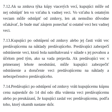
7.12.Ak sa zmluva týka kúpy viacerých vecí, kupujúci môže od
nej odstúpiť len vo vzťahu k vadnej veci. Vo vzťahu k ostatným
veciam môže odstúpiť od zmluvy, len ak nemožno dôvodne
očakávať, že bude mať záujem ponechať si ostatné veci bez vadnej
veci.
7.13.Kupujúci po odstúpení od zmluvy alebo jej časti vráti vec
predávajúcemu na náklady predávajúceho. Predávajúci zabezpečí
odstránenie veci, ktorá bola nainštalovaná v súlade s jej povahou a
účelom pred tým, ako sa vada prejavila. Ak predávajúci vec v
primeranej lehote neodstráni, môže kupujúci zabezpečiť
odstránenie a doručenie veci predávajúcemu na náklady a
nebezpečenstvo predávajúceho.
7.14.Predávajúci po odstúpení od zmluvy vráti kupujúcemu kúpnu
cenu najneskôr do 14 dní odo dňa vrátenia veci predávajúcemu
alebo po preukázaní, že kupujúci zaslal vec predávajúcemu, podľa
toho, ktorý okamih nastane skôr.