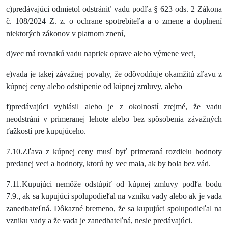
c)predávajúci odmietol odstrániť vadu podľa § 623 ods. 2 Zákona
č. 108/2024 Z. z. o ochrane spotrebiteľa a o zmene a doplnení
niektorých zákonov v platnom znení,
d)vec má rovnakú vadu napriek oprave alebo výmene veci,
e)vada je takej závažnej povahy, že odôvodňuje okamžitú zľavu z
kúpnej ceny alebo odstúpenie od kúpnej zmluvy, alebo
f)predávajúci vyhlásil alebo je z okolností zrejmé, že vadu
neodstráni v primeranej lehote alebo bez spôsobenia závažných
ťažkostí pre kupujúceho.
7.10.Zľava z kúpnej ceny musí byť primeraná rozdielu hodnoty
predanej veci a hodnoty, ktorú by vec mala, ak by bola bez vád.
7.11.Kupujúci nemôže odstúpiť od kúpnej zmluvy podľa bodu
7.9., ak sa kupujúci spolupodieľal na vzniku vady alebo ak je vada
zanedbateľná. Dôkazné bremeno, že sa kupujúci spolupodieľal na
vzniku vady a že vada je zanedbateľná, nesie predávajúci.