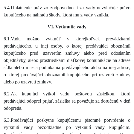
5.4.Uplatnenie práv zo zodpovednosti za vady nevylučuje právo
kupujúceho na náhradu škody, ktorá mu z vady vznikla.
VI. Vytknutie vady
6.1.Vadu možno vytknúť v ktorejkoľvek prevádzkarni
predávajúceho, u inej osoby, o ktorej predávajúci oboznámil
kupujúceho pred uzavretím zmluvy alebo pred odoslaním
objednávky, alebo prostriedkami diaľkovej komunikácie na adrese
sídla alebo miesta podnikania predávajúceho alebo na inej adrese,
o ktorej predávajúci oboznámil kupujúceho pri uzavretí zmluvy
alebo po uzavretí zmluvy.
6.2.Ak kupujúci vytkol vadu poštovou zásielkou, ktorú
predávajúci odoprel prijať, zásielka sa považuje za doručenú v deň
odopretia.
6.3.Predávajúci poskytne kupujúcemu písomné potvrdenie o
vytknutí vady bezodkladne po vytknutí vady kupujúcim.