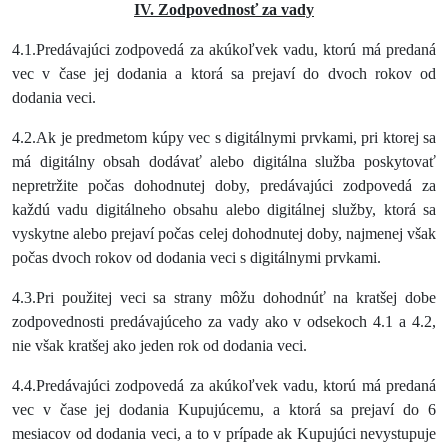
IV. Zodpovednosť za vady
4.1.Predávajúci zodpovedá za akúkoľvek vadu, ktorú má predaná
vec v čase jej dodania a ktorá sa prejaví do dvoch rokov od
dodania veci.
4.2.Ak je predmetom kúpy vec s digitálnymi prvkami, pri ktorej sa
má digitálny obsah dodávať alebo digitálna služba poskytovať
nepretržite počas dohodnutej doby, predávajúci zodpovedá za
každú vadu digitálneho obsahu alebo digitálnej služby, ktorá sa
vyskytne alebo prejaví počas celej dohodnutej doby, najmenej však
počas dvoch rokov od dodania veci s digitálnymi prvkami.
4.3.Pri použitej veci sa strany môžu dohodnúť na kratšej dobe
zodpovednosti predávajúceho za vady ako v odsekoch 4.1 a 4.2,
nie však kratšej ako jeden rok od dodania veci.
4.4.Predávajúci zodpovedá za akúkoľvek vadu, ktorú má predaná
vec v čase jej dodania Kupujúcemu, a ktorá sa prejaví do 6
mesiacov od dodania veci, a to v prípade ak Kupujúci nevystupuje