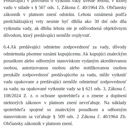
Predávajúci v potvrdení o vytknutí vady uvedie lehotu, v ktorej
vadu v súlade s § 507 ods. 1, Zákona č. 40/1964 Zb. Občiansky
zákonník v platnom znení odstráni. Lehota oznámená podľa
predchádzajúcej vety nesmie byť dlhšia ako 30 dní odo dňa
vytknutia vady, ak dlhšia lehota nie je odôvodnená objektívnym
dôvodom, ktorý predávajúci nemôže ovplyvniť.
6.4.Ak predávajúci odmietne zodpovednosť za vady, dôvody
odmietnutia písomne oznámi kupujúcemu. Ak kupujúci znaleckým
posudkom alebo odborným stanoviskom vydaným akreditovanou
osobou, autorizovanou osobou alebo notifikovanou osobou
preukáže zodpovednosť predávajúceho za vadu, môže vytknúť
vadu opakovane a predávajúci nemôže odmietnuť zodpovednosť
za vadu; na opakované vytknutie vady sa § 621 ods. 3, Zákona č.
108/2024 Z. z. o ochrane spotrebiteľa a o zmene a doplnení
niektorých zákonov v platnom znení nevzťahuje. Na náklady
spotrebiteľa spojené so znaleckým posudkom a odborným
stanoviskom sa vzťahuje § 509 ods. 2 Zákona č. 40/1964 Zb.
Občiansky zákonník v platnom znení.