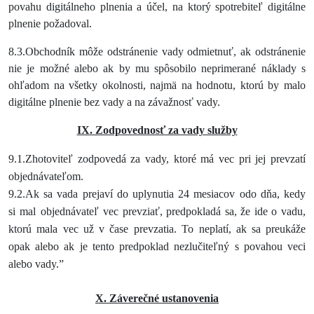
povahu digitálneho plnenia a účel, na ktorý spotrebiteľ digitálne
plnenie požadoval.
8.3.Obchodník môže odstránenie vady odmietnuť, ak odstránenie
nie je možné alebo ak by mu spôsobilo neprimerané náklady s
ohľadom na všetky okolnosti, najmä na hodnotu, ktorú by malo
digitálne plnenie bez vady a na závažnosť vady.
IX. Zodpovednosť za vady služby
9.1.Zhotoviteľ zodpovedá za vady, ktoré má vec pri jej prevzatí
objednávateľom.
9.2.Ak
sa
vada
prejaví
do
uplynutia
24
mesiacov
odo
dňa,
kedy
si
mal
objednávateľ
vec prevziať,
predpokladá
sa,
že
ide
o
vadu,
ktorú
mala
vec
už
v čase
prevzatia.
To
neplatí,
ak sa preukáže
opak alebo ak je tento predpoklad nezlučiteľný s povahou veci
alebo vady.”
X. Záverečné ustanovenia