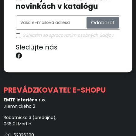
novinkách v katalógu
Odoberať
Súhlasím so spracovaním
osobných údajov
.
Sledujte nás
PREVÁDZKOVATEĽ E-SHOPU
EMTE interiér s.r.o.
Jilemnického 2
Robotnícka 3 (predajňa),
036 01 Martin
IČO: 52326390