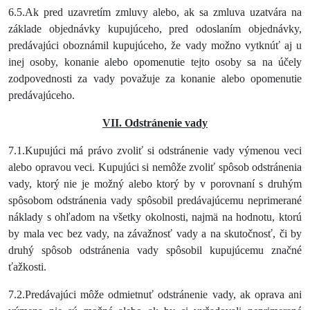
6.5.Ak pred uzavretím zmluvy alebo, ak sa zmluva uzatvára na
základe objednávky kupujúceho, pred odoslaním objednávky,
predávajúci oboznámil kupujúceho, že vady možno vytknúť aj u
inej osoby, konanie alebo opomenutie tejto osoby sa na účely
zodpovednosti za vady považuje za konanie alebo opomenutie
predávajúceho.
VII. Odstránenie vady
7.1.Kupujúci má právo zvoliť si odstránenie vady výmenou veci
alebo opravou veci. Kupujúci si nemôže zvoliť spôsob odstránenia
vady, ktorý nie je možný alebo ktorý by v porovnaní s druhým
spôsobom odstránenia vady spôsobil predávajúcemu neprimerané
náklady s ohľadom na všetky okolnosti, najmä na hodnotu, ktorú
by mala vec bez vady, na závažnosť vady a na skutočnosť, či by
druhý spôsob odstránenia vady spôsobil kupujúcemu značné
ťažkosti.
7.2.Predávajúci môže odmietnuť odstránenie vady, ak oprava ani