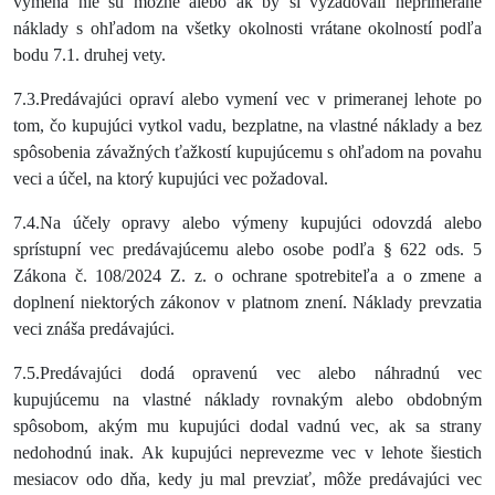
výmena nie sú možné alebo ak by si vyžadovali neprimerané
náklady s ohľadom na všetky okolnosti vrátane okolností podľa
bodu 7.1. druhej vety.
7.3.Predávajúci opraví alebo vymení vec v primeranej lehote po
tom, čo kupujúci vytkol vadu, bezplatne, na vlastné náklady a bez
spôsobenia závažných ťažkostí kupujúcemu s ohľadom na povahu
veci a účel, na ktorý kupujúci vec požadoval.
7.4.Na účely opravy alebo výmeny kupujúci odovzdá alebo
sprístupní vec predávajúcemu alebo osobe podľa § 622 ods. 5
Zákona č. 108/2024 Z. z. o ochrane spotrebiteľa a o zmene a
doplnení niektorých zákonov v platnom znení. Náklady prevzatia
veci znáša predávajúci.
7.5.Predávajúci dodá opravenú vec alebo náhradnú vec
kupujúcemu na vlastné náklady rovnakým alebo obdobným
spôsobom, akým mu kupujúci dodal vadnú vec, ak sa strany
nedohodnú inak. Ak kupujúci neprevezme vec v lehote šiestich
mesiacov odo dňa, kedy ju mal prevziať, môže predávajúci vec