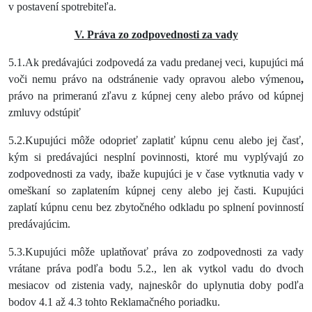
v postavení spotrebiteľa.
V. Práva zo zodpovednosti za vady
5.1.Ak predávajúci zodpovedá za vadu predanej veci, kupujúci má
voči nemu právo na odstránenie vady opravou alebo výmenou
,
právo na primeranú zľavu z kúpnej ceny alebo právo od kúpnej
zmluvy odstúpiť
5.2.Kupujúci môže odoprieť zaplatiť kúpnu cenu alebo jej časť,
kým si predávajúci nesplní povinnosti, ktoré mu vyplývajú zo
zodpovednosti za vady, ibaže kupujúci je v čase vytknutia vady v
omeškaní so zaplatením kúpnej ceny alebo jej časti. Kupujúci
zaplatí kúpnu cenu bez zbytočného odkladu po splnení povinností
predávajúcim.
5.3.Kupujúci môže uplatňovať práva zo zodpovednosti za vady
vrátane práva podľa bodu 5.2., len ak vytkol vadu do dvoch
mesiacov od zistenia vady, najneskôr do uplynutia doby podľa
bodov 4.1 až 4.3 tohto Reklamačného poriadku.