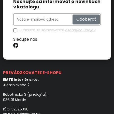
Nechajte sa informovať o novinkách
v katalógu
Odoberať
Súhlasím so spracovaním
osobných údajov
.
Sledujte nás
PREVÁDZKOVATEĽ E-SHOPU
EMTE interiér s.r.o.
Jilemnického 2
Robotnícka 3 (predajňa),
036 01 Martin
IČO: 52326390