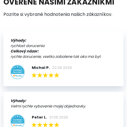
OVERENÉ NAŠIMI ZÁKAZNÍKMI
Pozrite si vybrané hodnotenia našich zákazníkov.
Výhody:
rychlost dorucenia
Celkový názor:
rychle dorucenie, vsetko zabalene tak ako ma byt
Michal P.
22.06.2026
Výhody:
Velmi rychle vybavenie mojej objednavky.
Peter L.
21.06.2026