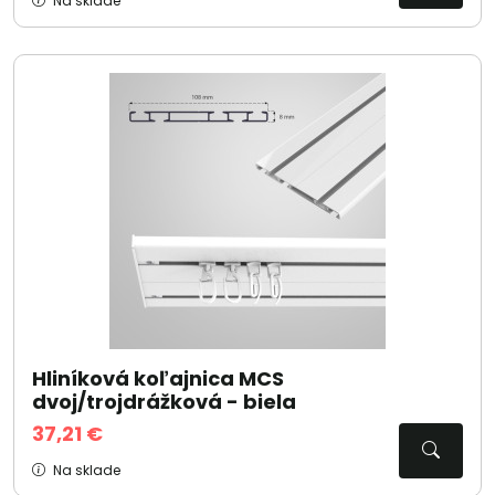
Na sklade
Hliníková koľajnica MCS
dvoj/trojdrážková - biela
37,21 €
Na sklade