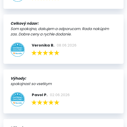
Celkový názor:
Som spokojna, dakujem a odporucam. Rada nakúpim
zas. Dobre ceny a rychle dodanie.
Veronika B.
08.06.2026
Výhody:
spokojnost so vsetkym
Pavol P.
02.06.2026