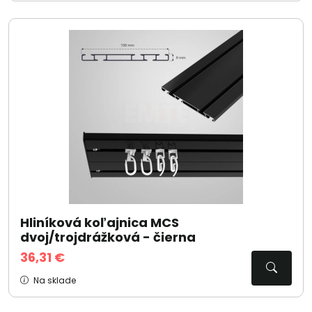
Hliníková koľajnica MCS
dvoj/trojdrážková - čierna
36,31 €
Na sklade