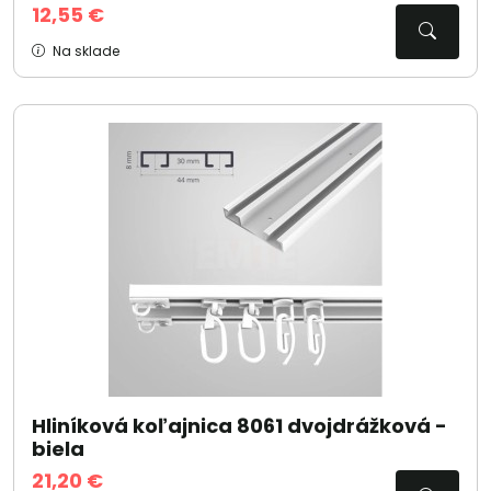
12,55 €
Na sklade
Hliníková koľajnica 8061 dvojdrážková -
biela
21,20 €