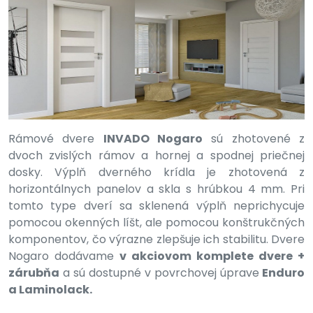
Rámové dvere
INVADO Nogaro
sú zhotovené z
dvoch zvislých rámov a hornej a spodnej priečnej
dosky. Výplň dverného krídla je zhotovená z
horizontálnych panelov a skla s hrúbkou 4 mm. Pri
tomto type dverí sa sklenená výplň neprichycuje
pomocou okenných líšt, ale pomocou konštrukčných
komponentov, čo výrazne zlepšuje ich stabilitu. Dvere
Nogaro dodávame
v akciovom komplete dvere +
zárubňa
a sú dostupné v povrchovej úprave
Enduro
a Laminolack.