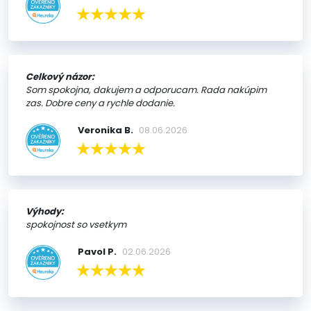
Celkový názor:
Som spokojna, dakujem a odporucam. Rada nakúpim
zas. Dobre ceny a rychle dodanie.
Veronika B.
08.06.2026
Výhody:
spokojnost so vsetkym
Pavol P.
02.06.2026