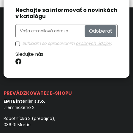
Nechajte sa informovať o novinkách
v katalógu
Odoberať
Súhlasím so spracovaním
osobných údajov
.
Sledujte nás
PREVÁDZKOVATEĽ E-SHOPU
EMTE interiér s.r.o.
Jilemnického 2
Robotnícka 3 (predajňa),
036 01 Martin