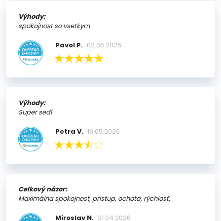
Výhody:
spokojnost so vsetkym
Pavol P.
02.06.2026
Výhody:
Super sedí
Petra V.
19.05.2026
Celkový názor:
Maximálna spokojnosť, pristup, ochota, rýchlosť.
Miroslav N.
21.04.2026