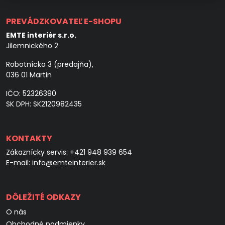
PREVÁDZKOVATEĽ E-SHOPU
EMTE interiér s.r.o.
Jilemnického 2
Robotnícka 3 (predajňa),
036 01 Martin
IČO: 52326390
SK DPH: SK2120982435
KONTAKTY
Zákaznícky servis:
+421 948 939 654
E-mail:
info@emteinterier.sk
DÔLEŽITÉ ODKAZY
O nás
Obchodné podmienky