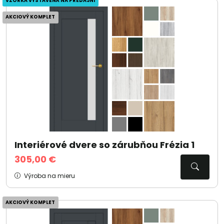
VZORKA VYSTAVENÁ NA PREDAJNI
AKCIOVÝ KOMPLET
Interiérové dvere so zárubňou Frézia 1
305,00 €
Výroba na mieru
AKCIOVÝ KOMPLET