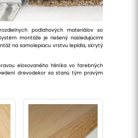
rozdielnych podlahových materiálov so
Systém montáže je riešený nasledujúcimi
táž na samolepiacu vrstvu lepidla, skrytý
ravou eloxovaného hliníka vo farebných
revedení drevodekor sa stanú tým pravým