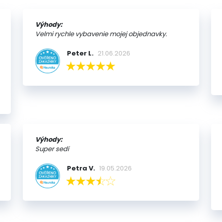
Výhody:
Velmi rychle vybavenie mojej objednavky.
Peter L.
21.06.2026
Výhody:
Super sedí
Petra V.
19.05.2026