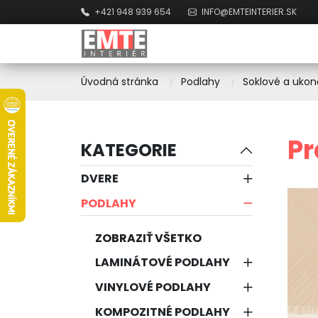
+421 948 939 654
INFO@EMTEINTERIER.SK
Úvodná stránka
Podlahy
Soklové a ukon
Pr
KATEGORIE
DVERE
PODLAHY
ZOBRAZIŤ VŠETKO
LAMINÁTOVÉ PODLAHY
VINYLOVÉ PODLAHY
KOMPOZITNÉ PODLAHY