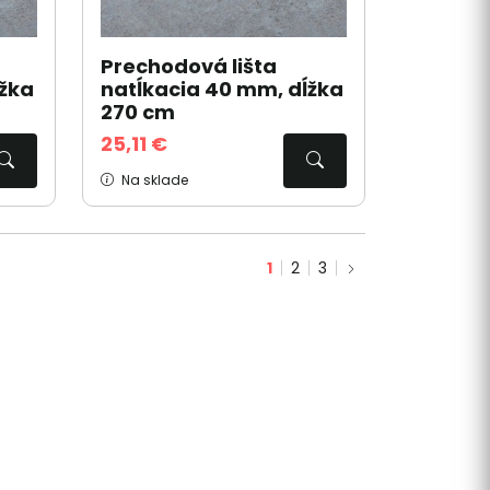
Prechodová lišta
ĺžka
natĺkacia 40 mm, dĺžka
270 cm
25,11 €
Na sklade
1
2
3