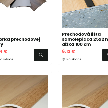
Prechodová lišta
orka prechodovej
samolepiaca 25x2 
ty
dĺžka 100 cm
54 €
8,12 €
a sklade
Na sklade