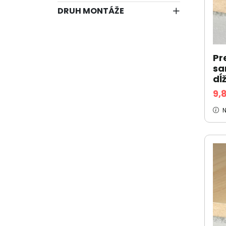
DRUH MONTÁŽE
Pr
sa
dĺ
9,
N