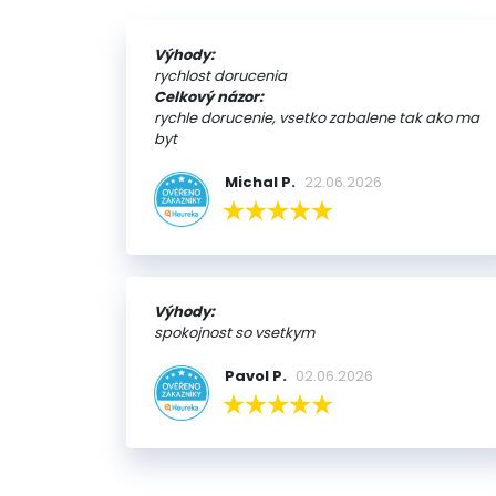
Výhody:
rychlost dorucenia
Celkový názor:
rychle dorucenie, vsetko zabalene tak ako ma
byt
Michal P.
22.06.2026
Výhody:
spokojnost so vsetkym
Pavol P.
02.06.2026