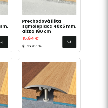
Prechodová lišta
 mm,
samolepiaca 40x5 mm,
dĺžka 180 cm
15,84 €
Na sklade