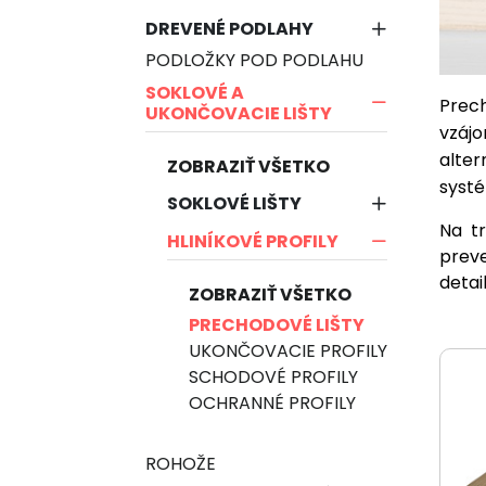
DREVENÉ PODLAHY
PODLOŽKY POD PODLAHU
SOKLOVÉ A
Prec
UKONČOVACIE LIŠTY
vzáj
alter
ZOBRAZIŤ VŠETKO
systé
SOKLOVÉ LIŠTY
Na t
HLINÍKOVÉ PROFILY
preve
detai
ZOBRAZIŤ VŠETKO
PRECHODOVÉ LIŠTY
UKONČOVACIE PROFILY
SCHODOVÉ PROFILY
OCHRANNÉ PROFILY
ROHOŽE