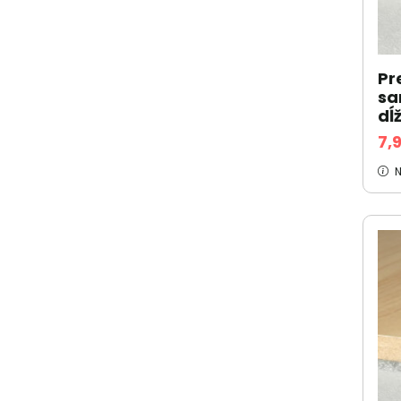
Pr
sa
dĺ
7,
N