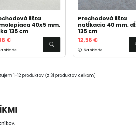
echodová lišta
Prechodová lišta
molepiaca 40x5 mm,
natĺkacia 40 mm, d
žka 135 cm
135 cm
,88 €
12,56 €
a sklade
Na sklade
zujem 1–12 produktov (z 31 produktov celkom)
ÍKMI
zníkov.