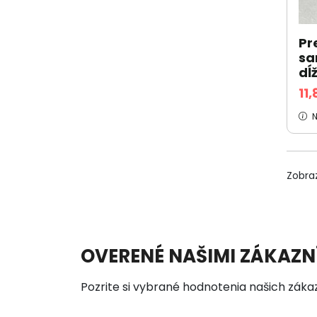
Pr
sa
dĺ
11
N
Zobra
OVERENÉ NAŠIMI ZÁKAZN
Pozrite si vybrané hodnotenia našich záka