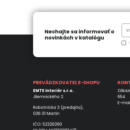
Nechajte sa informovať o
novinkách v katalógu
PREVÁDZKOVATEĽ E-SHOPU
KON
EMTE interiér s.r.o.
Zákazn
Jilemnického 2
654
E-mai
Robotnícka 3 (predajňa),
036 01 Martin
IČO: 52326390