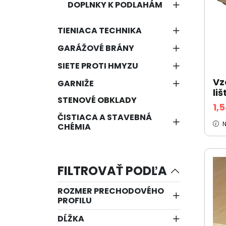
DOPLNKY K PODLAHÁM
TIENIACA TECHNIKA
GARÁŽOVÉ BRÁNY
SIETE PROTI HMYZU
Vz
GARNIŽE
liš
STENOVÉ OBKLADY
1,
ČISTIACA A STAVEBNÁ
N
CHÉMIA
FILTROVAŤ PODĽA
ROZMER PRECHODOVÉHO
PROFILU
DĹŽKA