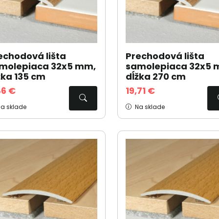
echodová lišta
Prechodová lišta
molepiaca 32x5 mm,
samolepiaca 32x5 
žka 135 cm
dĺžka 270 cm
86 €
19,71 €
a sklade
Na sklade