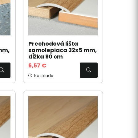
Prechodová lišta
mm,
samolepiaca 32x5 mm,
dĺžka 90 cm
6,57 €
Na sklade