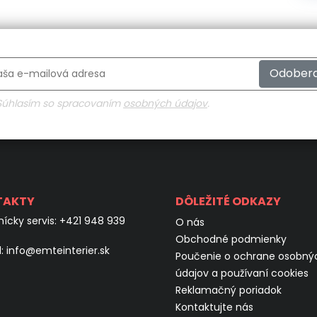
Odober
Súhlasím so spracovaním
osobných údajov
.
TAKTY
DÔLEŽITÉ ODKAZY
ícky servis:
+421 948 939
O nás
Obchodné podmienky
l:
info@emteinterier.sk
Poučenie o ochrane osobný
údajov a používaní cookies
Reklamačný poriadok
Kontaktujte nás