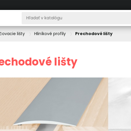
čovacie lišty
Hliníkové profily
Prechodové lišty
echodové lišty