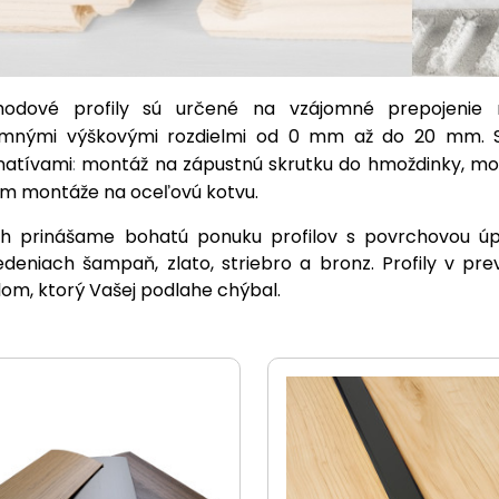
hodové profily sú určené na vzájomné prepojenie 
omnými výškovými rozdielmi od 0 mm až do 20 mm.
natívami
:
montáž na zápustnú skrutku do hmoždinky, mon
m montáže na oceľovú kotvu.
rh prinášame bohatú ponuku profilov s povrchovou úp
deniach šampaň, zlato, striebro a bronz. Profily v p
lom, ktorý Vašej podlahe chýbal.