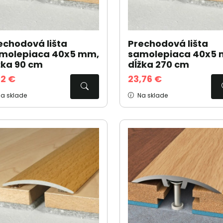
echodová lišta
Prechodová lišta
molepiaca 40x5 mm,
samolepiaca 40x5
žka 90 cm
dĺžka 270 cm
92 €
23,76 €
a sklade
Na sklade