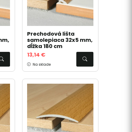
Prechodová lišta
mm,
samolepiaca 32x5 mm,
dĺžka 180 cm
13,14 €
Na sklade