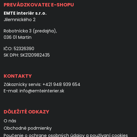
PREVÁDZKOVATEĽ E-SHOPU
EMTE interiér s.r.o.
Jilemnického 2
Robotnícka 3 (predajňa),
036 01 Martin
IČO: 52326390
SK DPH: SK2120982435
KONTAKTY
Zákaznícky servis:
+421 948 939 654
E-mail:
info@emteinterier.sk
DÔLEŽITÉ ODKAZY
O nás
Obchodné podmienky
Poučenie o ochrane osobných údajov a používaní cookies