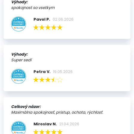
Výhody:
spokojnost so vsetkym
Pavol P.
02.06.2026
Výhody:
Super sedí
Petra V.
19.05.2026
Celkový názor:
Maximálna spokojnosť, pristup, ochota, rýchlosť.
Miroslav N.
21.04.2026