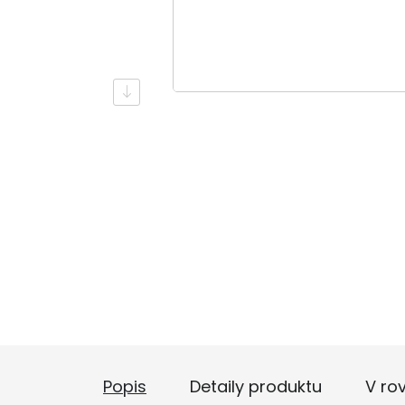
Popis
Detaily produktu
V rov