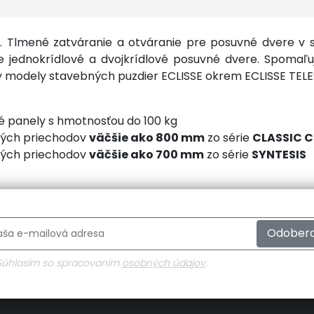
a. Tlmené zatváranie a otváranie pre posuvné dvere v 
re jednokrídlové a dvojkrídlové posuvné dvere. Spomaľ
ky modely stavebných puzdier ECLISSE okrem ECLISSE TEL
né panely s hmotnosťou do 100 kg
ých priechodov
väčšie ako 800 mm
zo série
CLASSIC 
ých priechodov
väčšie ako 700 mm
zo série
SYNTESIS
Odober
Súhlasím so spracovaním
osobných údajov
.