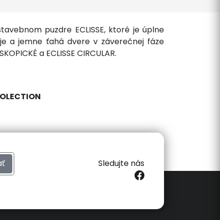
stavebnom puzdre ECLISSE, ktoré je úplne
uje a jemne ťahá dvere v záverečnej fáze
ESKOPICKÉ a ECLISSE CIRCULAR.
COLECTION
ať
Sledujte nás