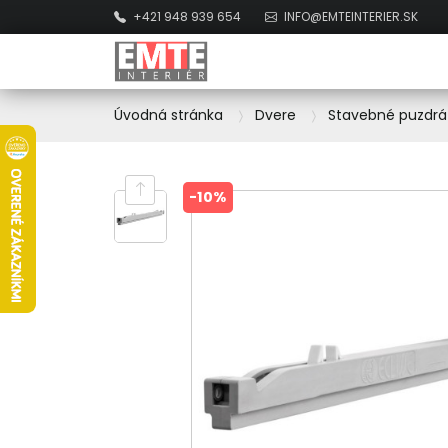
+421 948 939 654
INFO@EMTEINTERIER.SK
Úvodná stránka
Dvere
Stavebné puzdrá
-10%