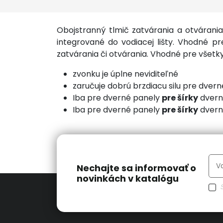
Obojstranný tlmič zatvárania a otvárani
integrované do vodiacej lišty. Vhodné p
zatvárania či otvárania. Vhodné pre všet
zvonku je úplne neviditeľné
zaručuje dobrú brzdiacu silu pre dver
Iba pre dverné panely
pre šírky
dvern
Iba pre dverné panely
pre šírky
dvern
Nechajte sa informovať o
novinkách v katalógu