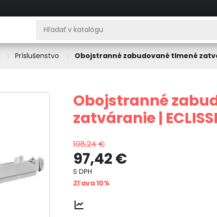
Príslušenstvo
Obojstranné zabudované tlmené zatvár
Obojstranné zabu
zatváranie | ECLISS
108,24 €
97,42 €
S DPH
Zľava 10%