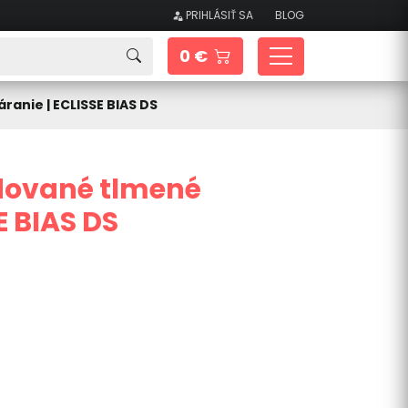
PRIHLÁSIŤ SA
BLOG
0 €
anie | ECLISSE BIAS DS
dované tlmené
E BIAS DS