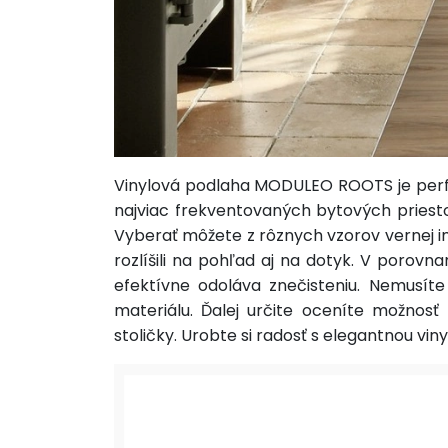
Vinylová podlaha MODULEO ROOTS je perfe
najviac frekventovaných bytových priest
Vyberať môžete z rôznych vzorov vernej im
rozlíšili na pohľad aj na dotyk. V porovn
efektívne odoláva znečisteniu. Nemusíte
materiálu. Ďalej určite oceníte možnos
stoličky. Urobte si radosť s elegantnou v