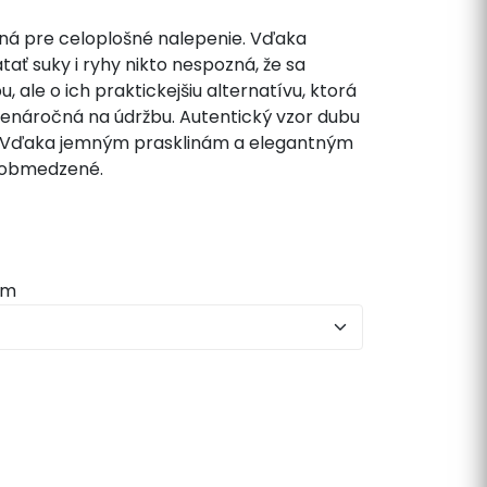
ná pre celoplošné nalepenie. Vďaka
ať suky i ryhy nikto nespozná, že sa
 ale o ich praktickejšiu alternatívu, ktorá
nenáročná na údržbu. Autentický vzor dubu
m. Vďaka jemným prasklinám a elegantným
eobmedzené.
mm