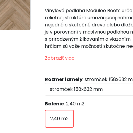
Vinylová podlaha Moduleo Roots urče
reliéfnej štruktúre umožňujúcej nahmat
nejedná o skutočné drevo alebo dlažbu,
je v porovnaní s masívnou podlahou 
s prirodzeným žilkovaním a viazaní
hrčiam sú vaše možnosti skutočne n
Zobraziť viac
Rozmer lamely
: stromček 158x632 
Balenie
: 2,40 m2
2,40 m2