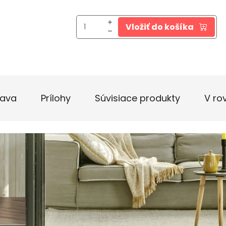
Vložiť do košíka
ava
Prílohy
Súvisiace produkty
V ro