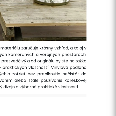
eriálu zaručuje krásny vzhľad, a to aj v
ných komerčných a verejných priestoroch.
presvedčivý a od originálu by ste ho ťažko
o praktických vlastností. Vinylová podlaha
chlo zotrieť bez preniknutia nečistôt do
aním alebo stále používanie kolieskovej
 dizajn a výborné praktické vlastnosti.