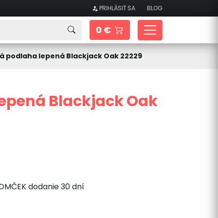
PRIHLÁSIŤ SA
BLOG
0 €
á podlaha lepená Blackjack Oak 22229
lepená Blackjack Oak
ROMČEK dodanie 30 dní