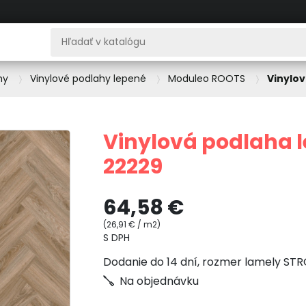
hy
Vinylové podlahy lepené
Moduleo ROOTS
Vinylov
Vinylová podlaha 
22229
64,58 €
(26,91 € / m2)
S DPH
Dodanie do 14 dní, rozmer lamely ST
Na objednávku