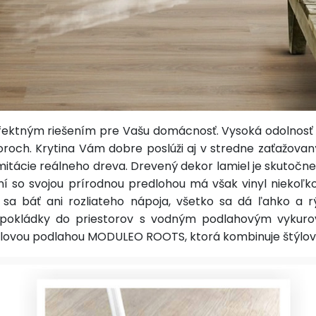
ktným riešením pre Vašu domácnosť. Vysoká odolnosť mat
oroch. Krytina Vám dobre poslúži aj v stredne zaťažova
itácie reálneho dreva. Drevený dekor lamiel je skutočne 
aní so svojou prírodnou predlohou má však vinyl niekoľk
 sa báť ani rozliateho nápoja, všetko sa dá ľahko a rý
ť pokládky do priestorov s vodným podlahovým vykurov
inylovou podlahou MODULEO ROOTS, ktorá kombinuje štýlový