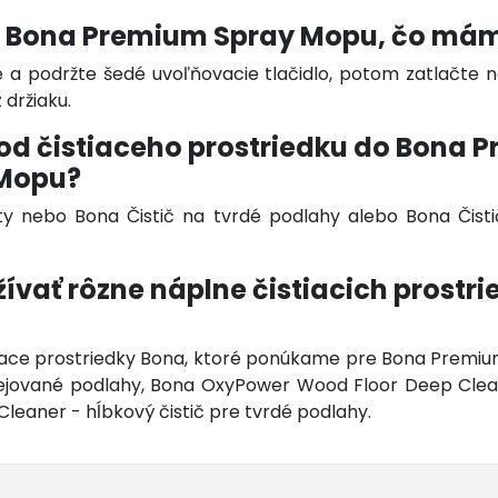
 Bona Premium Spray Mopu, čo mám
e a podržte šedé uvoľňovacie tlačidlo, potom zatlačte n
 držiaku.
od čistiaceho prostriedku do Bona 
 Mopu?
y nebo Bona Čistič na tvrdé podlahy alebo Bona Čisti
vať rôzne náplne čistiacich prostri
stiace prostriedky Bona, ktoré ponúkame pre Bona Premiu
olejované podlahy, Bona OxyPower Wood Floor Deep Clea
eaner - hĺbkový čistič pre tvrdé podlahy.