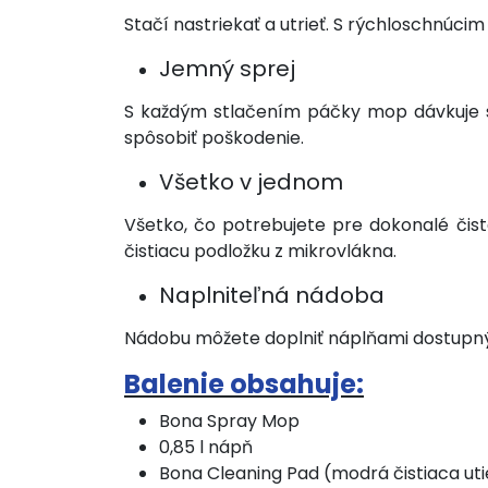
Stačí nastriekať a utrieť. S rýchloschnú
Jemný sprej
S každým stlačením páčky mop dávkuje s
spôsobiť poškodenie.
Všetko v jednom
Všetko, čo potrebujete pre dokonalé čis
čistiacu podložku z mikrovlákna.
Naplniteľná nádoba
Nádobu môžete doplniť náplňami dostupný
Balenie obsahuje:
Bona Spray Mop
0,85 l nápň
Bona Cleaning Pad (modrá čistiaca uti