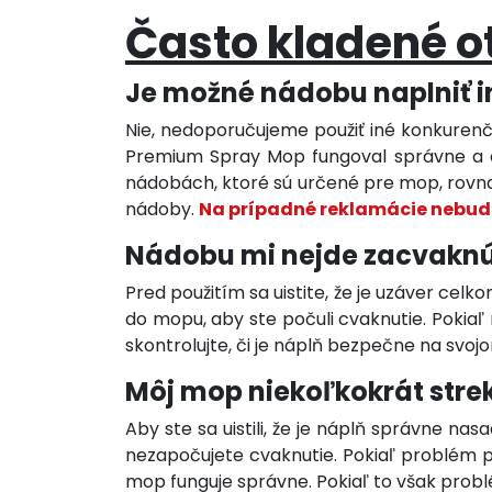
Často kladené o
Je možné nádobu naplniť i
Nie, nedoporučujeme použiť iné konkurenčn
Premium Spray Mop fungoval správne a efe
nádobách, ktoré sú určené pre mop, rovnako
nádoby.
Na prípadné reklamácie nebud
Nádobu mi nejde zacvaknú
Pred použitím sa uistite, že je uzáver cel
do mopu, aby ste počuli cvaknutie. Pokiaľ 
skontrolujte, či je náplň bezpečne na svoj
Môj mop niekoľkokrát stre
Aby ste sa uistili, že je náplň správne nas
nezapočujete cvaknutie. Pokiaľ problém pr
mop funguje správne. Pokiaľ to však probl