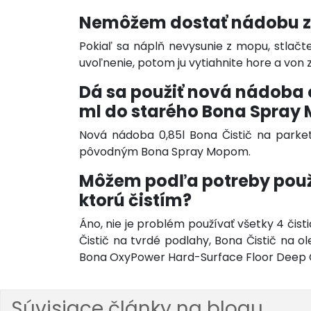
Nemôžem dostať nádobu z
Pokiaľ sa náplň nevysunie z mopu, stlačt
uvoľnenie, potom ju vytiahnite hore a von z
Dá sa použiť nová nádoba 
ml do starého Bona Spray
Nová nádoba 0,85l Bona Čistič na parket
pôvodným Bona Spray Mopom.
Môžem podľa potreby použí
ktorú čistím?
Áno, nie je problém používať všetky 4 či
Čistič na tvrdé podlahy, Bona Čistič na 
Bona OxyPower Hard-Surface Floor Deep Cl
Súvisiace články na blogu