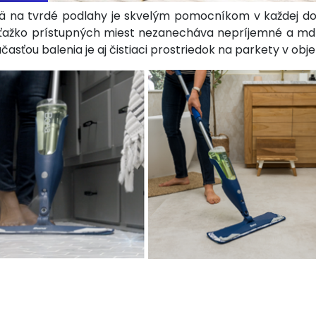
mä na tvrdé podlahy je skvelým pomocníkom v každej d
ažko prístupných miest nezanecháva nepríjemné a mdlé
časťou balenia je aj čistiaci prostriedok na parkety v obje