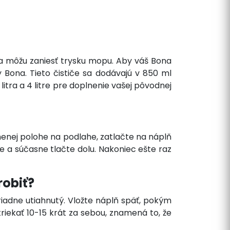
ť a môžu zaniesť trysku mopu. Aby váš Bona
 Bona. Tieto čističe sa dodávajú v 850 ml
itra a 4 litre pre doplnenie vašej pôvodnej
amenej polohe na podlahe, zatlačte na náplň
ne a súčasne tlačte dolu. Nakoniec ešte raz
robiť?
poriadne utiahnutý. Vložte náplň späť, pokým
riekať 10-15 krát za sebou, znamená to, že