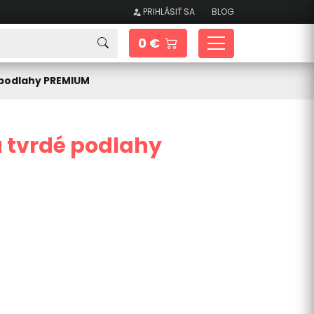
PRIHLÁSIŤ SA
BLOG
0 €
 podlahy PREMIUM
 tvrdé podlahy