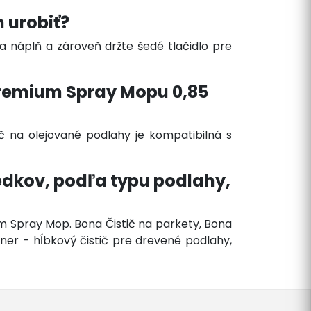
 urobiť?
a náplň a zároveň držte šedé tlačidlo pre
Premium Spray Mopu 0,85
č na olejované podlahy je kompatibilná s
edkov, podľa typu podlahy,
m Spray Mop. Bona Čistič na parkety, Bona
ner - hĺbkový čistič pre drevené podlahy,