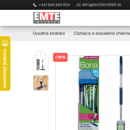
+421 948 939 654
INFO@EMTEINTERIER.SK
Úvodná stránka
Čistiaca a stavebná chémi
-10%