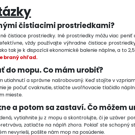
tázky
nými čistiacimi prostriedkami?
é čistiace prostriedky. Iné prostriedky môžu viac peni
ktívne, vždy používajte výhradne čistiace prostriedky
 tak je k dispozícii ekonomické balenie náplne, a to 2,5 l
e braný ohľad.
ť do mopu. Co mám urobiť?
kom utiahnutí a správne našrobovaný. Keď stojíte v vzpri
nie je počuť cvaknutie, stlačte uvoľňovacie tlačidlo nápl
om mieste.
kne a potom sa zastaví. Čo môžem u
adená, vytiahnite ju z mopu a skontrolujte, či je uzáver 
etrváva, zatlačte na náplň zhora. Pokiaľ ste schopný st
ém nevyrieši, pošlite nám mop na posúdenie.