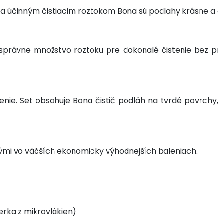
cim a účinným čistiacim roztokom Bona sú podlahy krásne
právne množstvo roztoku pre dokonalé čistenie bez p
tenie. Set obsahuje Bona čistič podláh na tvrdé povrch
mi vo väčších ekonomicky výhodnejších baleniach.
erka z mikrovlákien)