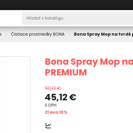
a
Čistiace prostriedky BONA
Bona Spray Mop na tvrdé
Bona Spray Mop na
PREMIUM
50,13 €
45,12 €
S DPH
Zľava 10%