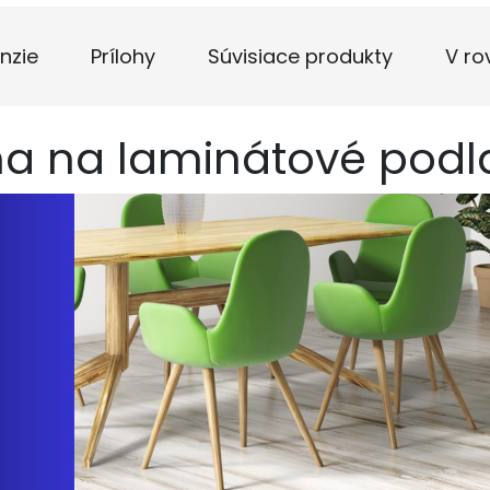
nzie
Prílohy
Súvisiace produkty
V ro
na na laminátové podl