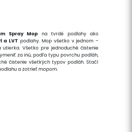
um Spray Mop
na tvrdé podlahy ako
l a LVT
podlahy. Mop všetko v jednom –
a utierka. Všetko pre jednoduché čistenie
ymeniť za inú, podľa typu povrchu podláh,
hé čistenie všetkých typov podláh. Stačí
a podlahu a zotrieť mopom.