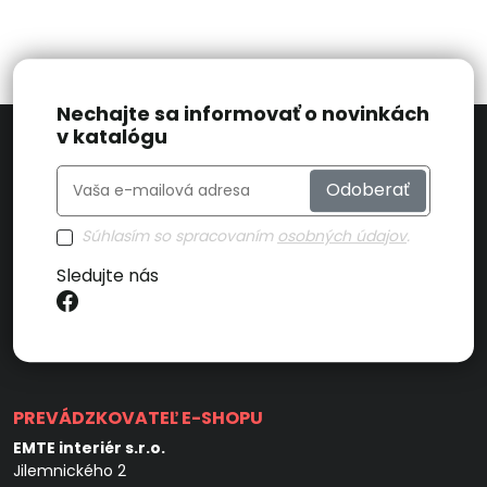
Nechajte sa informovať o novinkách
v katalógu
Odoberať
Súhlasím so spracovaním
osobných údajov
.
Sledujte nás
PREVÁDZKOVATEĽ E-SHOPU
EMTE interiér s.r.o.
Jilemnického 2