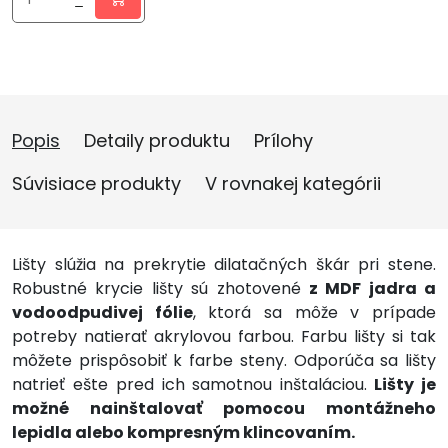
Popis
Detaily produktu
Prílohy
Súvisiace produkty
V rovnakej kategórii
Lišty slúžia na prekrytie dilatačných škár pri stene.
Robustné krycie lišty sú zhotovené
z MDF jadra a
vodoodpudivej fólie
, ktorá sa môže v prípade
potreby natierať akrylovou farbou. Farbu lišty si tak
môžete prispôsobiť k farbe steny. Odporúča sa lišty
natrieť ešte pred ich samotnou inštaláciou.
Lišty je
možné nainštalovať pomocou montážneho
lepidla alebo kompresným klincovaním.