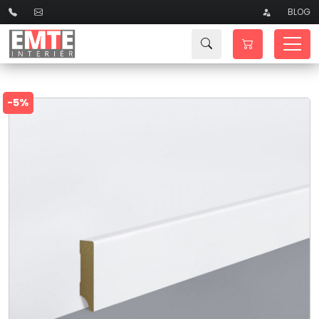
BLOG
-5%