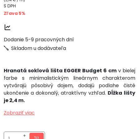
S DPH
Zľava 5%
Dodanie 5-9 pracovných dní
Skladom u dodávateľa
Hranatá soklová lišta EGGER Budget 6 cm
v bielej
farbe s minimalistickým lineárnym charakterom
vytvárajú pôsobivý dojem, dodajú podlahe čisté
ukončenie a dokonalý, atraktívny vzhľad.
Dĺžka lišty
je 2,4 m.
Zobraziť viac