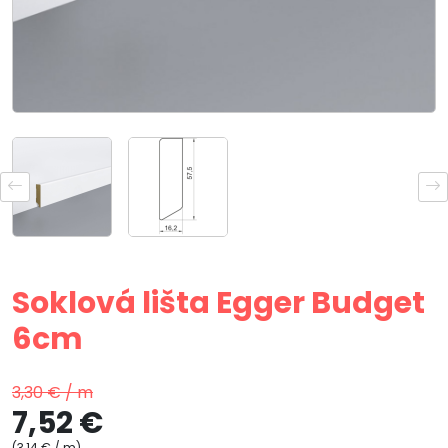
Soklová lišta Egger Budget
6cm
3,30 € / m
7,52 €
(3,14 € / m)