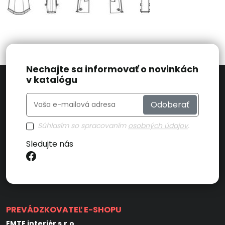
Nechajte sa informovať o novinkách
v katalógu
Odoberať
Súhlasím so spracovaním
osobných údajov
.
Sledujte nás
PREVÁDZKOVATEĽ E-SHOPU
EMTE interiér s.r.o.