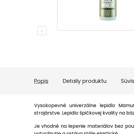
Popis
Detaily produktu
Súvi
Vysokopevné univerzálne lepidlo Mamut
strojárstve. Lepidlo špičkovej kvality na
Je vhodné na lepenie materiálov bez použit
vytvrdnutie a ostáva stále elastické.