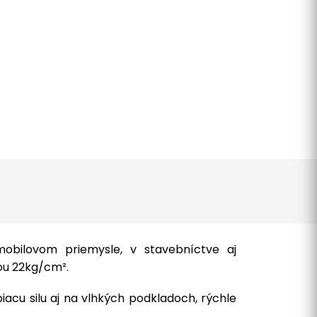
mobilovom priemysle, v stavebníctve aj
ťou 22kg/cm².
piacu silu aj na vlhkých podkladoch, rýchle