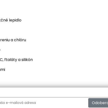
čné lepidlo
areniu a chlóru
e
, ftaláty a silikón
ami
Odober