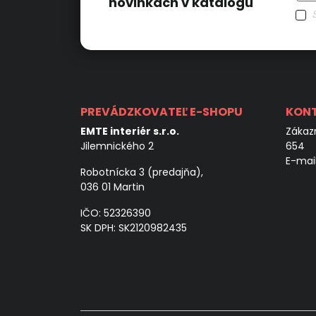
novinkách v katalógu
PREVÁDZKOVATEĽ E-SHOPU
KON
EMTE interiér s.r.o.
Zákazn
Jilemnického 2
654
E-mai
Robotnícka 3 (predajňa),
036 01 Martin
IČO: 52326390
SK DPH: SK2120982435