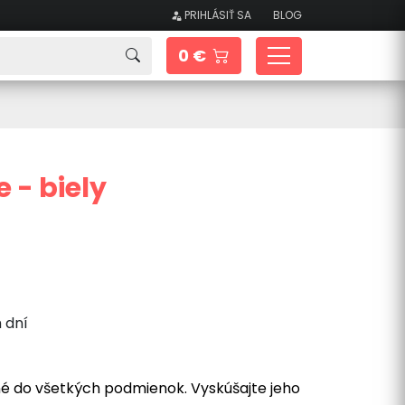
PRIHLÁSIŤ SA
BLOG
0 €
 - biely
 dní
 do všetkých podmienok. Vyskúšajte jeho