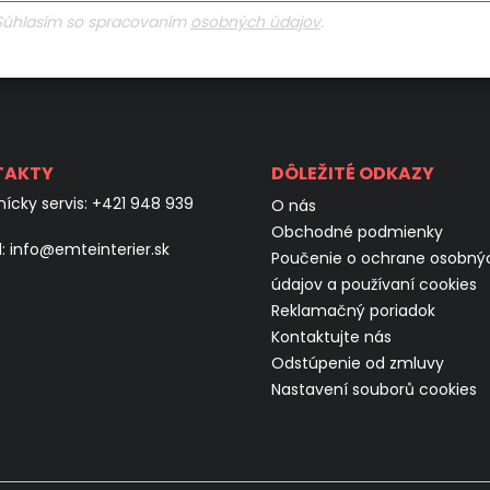
Súhlasím so spracovaním
osobných údajov
.
TAKTY
DÔLEŽITÉ ODKAZY
ícky servis:
+421 948 939
O nás
Obchodné podmienky
l:
info@emteinterier.sk
Poučenie o ochrane osobný
údajov a používaní cookies
Reklamačný poriadok
Kontaktujte nás
Odstúpenie od zmluvy
Nastavení souborů cookies