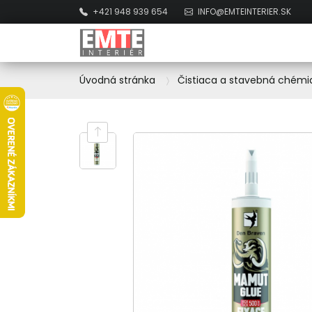
+421 948 939 654
INFO@EMTEINTERIER.SK
Úvodná stránka
Čistiaca a stavebná chémi