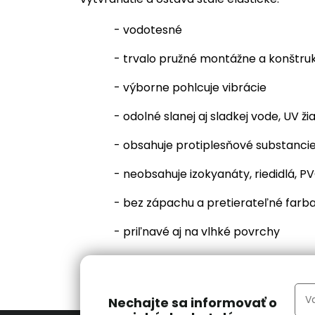
- vodotesné
- trvalo pružné montážne a konštruk
- výborne pohlcuje vibrácie
- odolné slanej aj sladkej vode, UV ži
- obsahuje protiplesňové substanci
- neobsahuje izokyanáty, riedidlá, PVC
- bez zápachu a pretierateľné farb
- priľnavé aj na vlhké povrchy
Nechajte sa informovať o