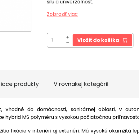
silu a univerzálnosť.
Zobraziť viac
Vložiť do košíka
siace produkty
V rovnakej kategórii
, vhodné do domácnosti, sanitárnej oblasti, v auto
 báze hybrid MS polyméru s vysokou počiatočnou priľnavos
ia fixácie v interiéri aj exteriéri. Má vysokú okamžitú le