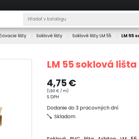
čovacie lišty
Soklové lišty
Soklové lišty LM 55
LM 55 s
LM 55 soklová lišt
4,75 €
(1,90 € / m)
S DPH
Dodanie do 3 pracovných dní
Skladom
Soklová PVC lišta Arbiton LM 5