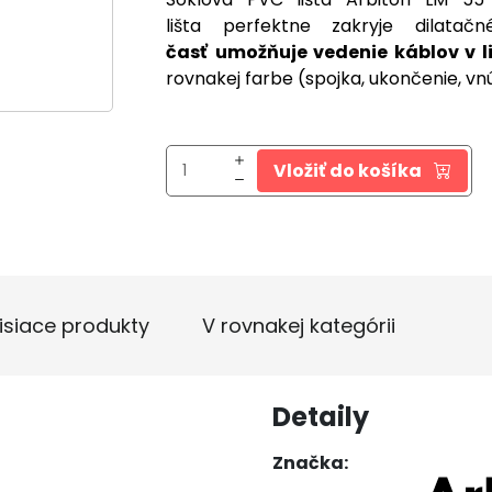
lišta perfektne zakryje dilata
časť
umožňuje vedenie káblov v l
rovnakej farbe (spojka, ukončenie, vnú
Vložiť do košíka
isiace produkty
V rovnakej kategórii
Detaily
Značka: