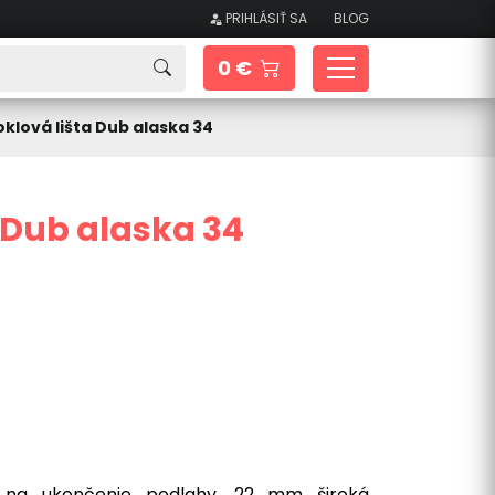
PRIHLÁSIŤ SA
BLOG
0 €
oklová lišta Dub alaska 34
a Dub alaska 34
5 na ukončenie podlahy.
22 mm široká