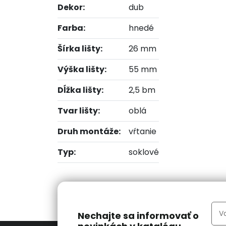
Dekor:
dub
Farba:
hnedé
Šírka lišty:
26 mm
Výška lišty:
55 mm
Dĺžka lišty:
2,5 bm
Tvar lišty:
oblá
Druh montáže:
vŕtanie
Typ:
soklové
Nechajte sa informovať o