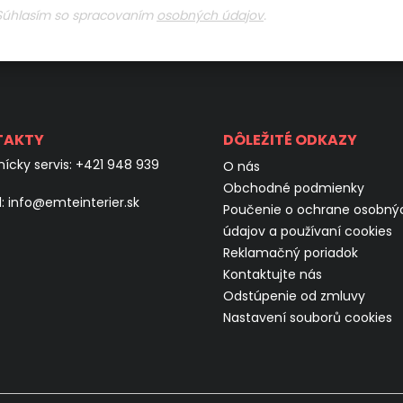
Súhlasím so spracovaním
osobných údajov
.
TAKTY
DÔLEŽITÉ ODKAZY
ícky servis:
+421 948 939
O nás
Obchodné podmienky
l:
info@emteinterier.sk
Poučenie o ochrane osobný
údajov a používaní cookies
Reklamačný poriadok
Kontaktujte nás
Odstúpenie od zmluvy
Nastavení souborů cookies