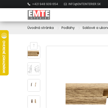
+421 948 939 654
INFO@EMTEINTERIER.SK
Úvodná stránka
Podlahy
Soklové a ukon