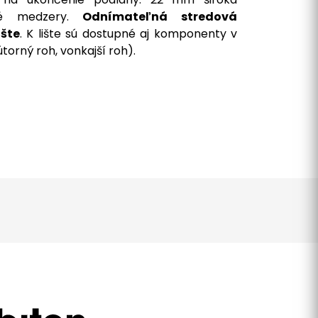
čné medzery.
Odnímateľná stredová
ište
. K lište sú dostupné aj komponenty v
torný roh, vonkajší roh).