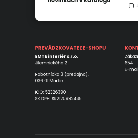
novinkách v katalógu
PREVÁDZKOVATEĽ E-SHOPU
KON
EMTE interiér s.r.o.
Zákazn
Jilemnického 2
654
E-mai
Robotnícka 3 (predajňa),
036 01 Martin
IČO: 52326390
SK DPH: SK2120982435