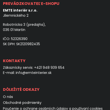
PREVÁDZKOVATEĽ E-SHOPU
EMTE interiér s.r.o.
Jilemnického 2
Robotnícka 3 (predajňa),
036 01 Martin
IČO: 52326390
SK DPH: SK2120982435
KONTAKTY
Zákaznícky servis:
+421 948 939 654
E-mail:
info@emteinterier.sk
DÔLEŽITÉ ODKAZY
O nás
Obchodné podmienky
Poučenie o ochrane osobných údajov a používaní cookies