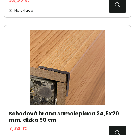
23,22 €
Na sklade
Schodová hrana samolepiaca 24,5x20
mm, dĺžka 90 cm
7,74 €