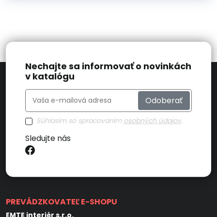
Nechajte sa informovať o novinkách
v katalógu
Odoberať
Súhlasím so spracovaním
osobných údajov
.
Sledujte nás
PREVÁDZKOVATEĽ E-SHOPU
EMTE interiér s.r.o.