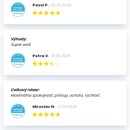
Pavol P.
02.06.2026
Výhody:
Super sedí
Petra V.
19.05.2026
Celkový názor:
Maximálna spokojnosť, pristup, ochota, rýchlosť.
Miroslav N.
21.04.2026