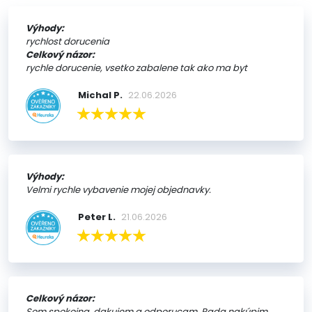
Výhody:
rychlost dorucenia
Celkový názor:
rychle dorucenie, vsetko zabalene tak ako ma byt
Michal P.
22.06.2026
Výhody:
Velmi rychle vybavenie mojej objednavky.
Peter L.
21.06.2026
Celkový názor:
Som spokojna, dakujem a odporucam. Rada nakúpim