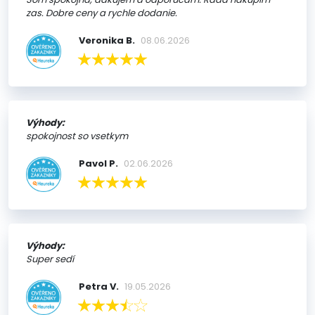
zas. Dobre ceny a rychle dodanie.
Veronika B.
08.06.2026
Výhody:
spokojnost so vsetkym
Pavol P.
02.06.2026
Výhody:
Super sedí
Petra V.
19.05.2026