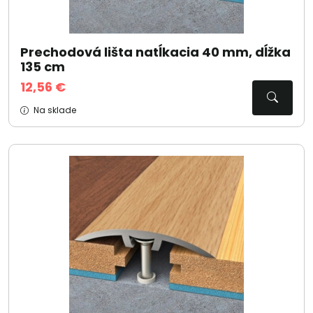
Prechodová lišta natĺkacia 40 mm, dĺžka
135 cm
12,56 €
Na sklade