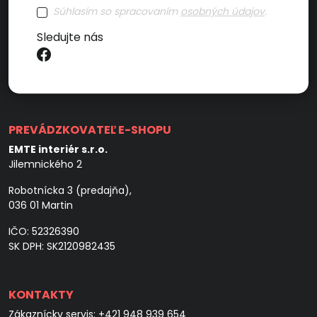
Súhlasím so spracovaním
osobných údajov
.
Sledujte nás
PREVÁDZKOVATEĽ E-SHOPU
EMTE interiér s.r.o.
Jilemnického 2
Robotnícka 3 (predajňa),
036 01 Martin
IČO: 52326390
SK DPH: SK2120982435
KONTAKTY
Zákaznícky servis:
+421 948 939 654