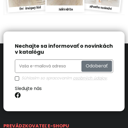
Nechajte sa informovať o novinkách
v katalógu
Odoberať
Súhlasím so spracovaním
osobných údajov
.
Sledujte nás
PREVÁDZKOVATEĽ E-SHOPU