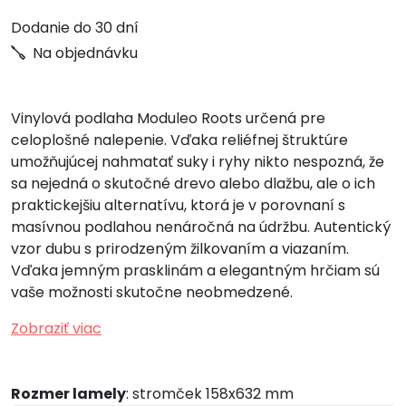
Dodanie do 30 dní
Na objednávku
Vinylová podlaha Moduleo Roots určená pre
celoplošné nalepenie. Vďaka reliéfnej štruktúre
umožňujúcej nahmatať suky i ryhy nikto nespozná, že
sa nejedná o skutočné drevo alebo dlažbu, ale o ich
praktickejšiu alternatívu, ktorá je v porovnaní s
masívnou podlahou nenáročná na údržbu. Autentický
vzor dubu s prirodzeným žilkovaním a viazaním.
Vďaka jemným prasklinám a elegantným hrčiam sú
vaše možnosti skutočne neobmedzené.
Zobraziť viac
Rozmer lamely
: stromček 158x632 mm