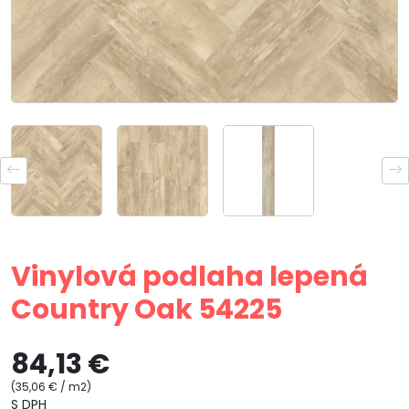
Vinylová podlaha lepená
Country Oak 54225
84,13 €
(35,06 € / m2)
S DPH