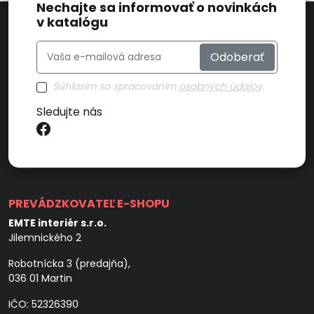
Nechajte sa informovať o novinkách
v katalógu
Odoberať
Súhlasím so spracovaním
osobných údajov
.
Sledujte nás
PREVÁDZKOVATEĽ E-SHOPU
EMTE interiér s.r.o.
Jilemnického 2
Robotnícka 3 (predajňa),
036 01 Martin
IČO: 52326390