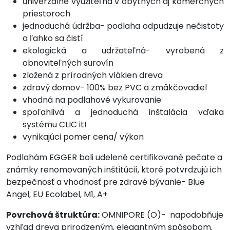
univerzálne využiteľná v obytných aj komerčných
priestoroch
jednoduchá údržba- podlaha odpudzuje nečistoty
a ľahko sa čistí
ekologická a udržateľná- vyrobená z
obnoviteľných surovín
zložená z prírodných vlákien dreva
zdravý domov- 100% bez PVC a zmäkčovadiel
vhodná na podlahové vykurovanie
spoľahlivá a jednoduchá inštalácia vďaka
systému CLIC it!
vynikajúci pomer cena/ výkon
Podlahám EGGER boli udelené certifikované pečate a
známky renomovaných inštitúcií, ktoré potvrdzujú ich
bezpečnosť a vhodnosť pre zdravé bývanie- Blue
Angel, EU Ecolabel, M1, A+
Povrchová štruktúra:
OMNIPORE (O)- napodobňuje
vzhľad dreva prirodzeným, elegantným spôsobom.