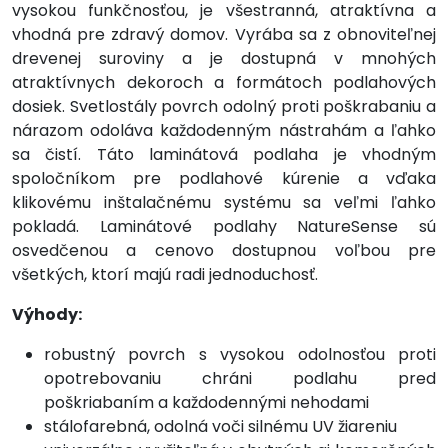
vysokou funkčnosťou, je všestranná, atraktívna a
vhodná pre zdravý domov. Vyrába sa z obnoviteľnej
drevenej suroviny a je dostupná v mnohých
atraktívnych dekoroch a formátoch podlahových
dosiek. Svetlostály povrch odolný proti poškrabaniu a
nárazom odoláva každodenným nástrahám a ľahko
sa čistí. Táto laminátová podlaha je vhodným
spoločníkom pre podlahové kúrenie a vďaka
klikovému inštalačnému systému sa veľmi ľahko
pokladá. Laminátové podlahy NatureSense sú
osvedčenou a cenovo dostupnou voľbou pre
všetkých, ktorí majú radi jednoduchosť.
Výhody:
robustný povrch s vysokou odolnosťou proti
opotrebovaniu chráni podlahu pred
poškriabaním a každodennými nehodami
stálofarebná, odolná voči silnému UV žiareniu