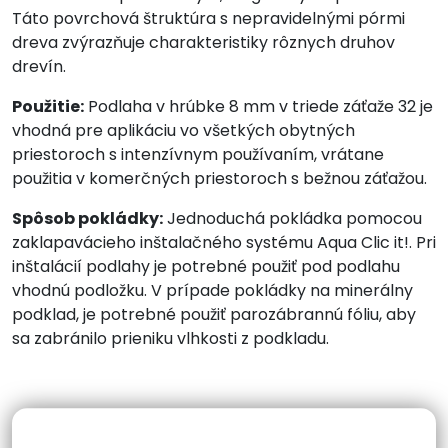
Táto povrchová štruktúra s nepravidelnými pórmi
dreva zvýrazňuje charakteristiky rôznych druhov
drevín.
Použitie:
Podlaha v hrúbke 8 mm v triede záťaže 32 je
vhodná pre aplikáciu vo všetkých obytných
priestoroch s intenzívnym používaním, vrátane
použitia v komerčných priestoroch s bežnou záťažou.
Spôsob pokládky:
Jednoduchá pokládka pomocou
zaklapavácieho inštalačného systému Aqua Clic it!. Pri
inštalácií podlahy je potrebné použiť pod podlahu
vhodnú podložku. V prípade pokládky na minerálny
podklad, je potrebné použiť parozábrannú fóliu, aby
sa zabránilo prieniku vlhkosti z podkladu.