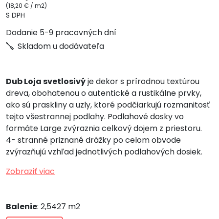
(18,20 € / m2)
S DPH
Dodanie 5-9 pracovných dní
Skladom u dodávateľa
Dub Loja svetlosivý
je dekor s prírodnou textúrou
dreva, obohatenou o autentické a rustikálne prvky,
ako sú praskliny a uzly, ktoré podčiarkujú rozmanitosť
tejto všestrannej podlahy. Podlahové dosky vo
formáte Large zvýraznia celkový dojem z priestoru.
4- stranné priznané drážky po celom obvode
zvýrazňujú vzhľad jednotlivých podlahových dosiek.
Zobraziť viac
Balenie
: 2,5427 m2