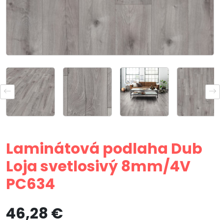
Laminátová podlaha Dub
Loja svetlosivý 8mm/4V
PC634
46,28 €