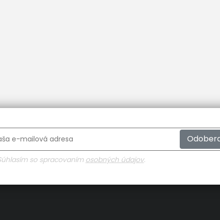
Odober
Súhlasím so spracovaním
osobných údajov
.