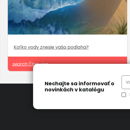
Koľko vody znesie vaša podlaha?
search
Čitaj viac
Nechajte sa informovať o
novinkách v katalógu