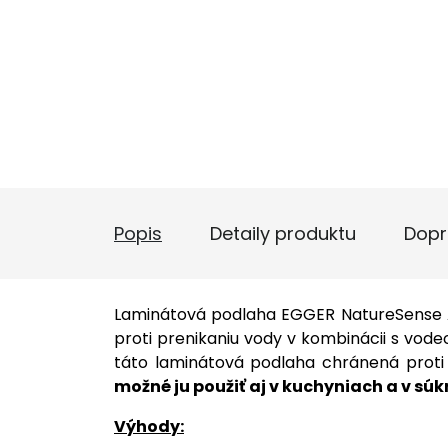
Popis
Detaily produktu
Dopr
Laminátová podlaha EGGER NatureSense A
proti prenikaniu vody v kombinácii s v
táto laminátová podlaha chránená proti
možné ju použiť aj v kuchyniach a v s
Výhody: