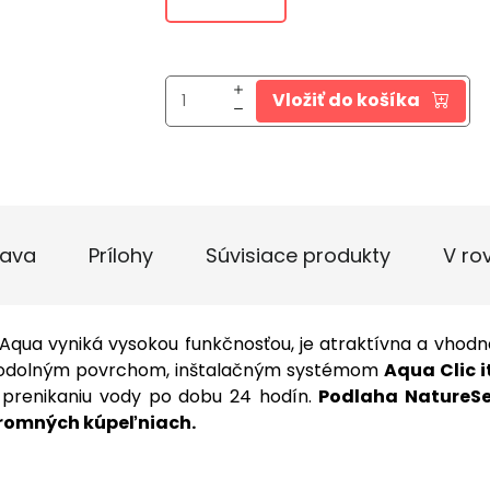
Vložiť do košíka
ava
Prílohy
Súvisiace produkty
V ro
qua vyniká vysokou funkčnosťou, je atraktívna a vhod
odeodolným povrchom, inštalačným systémom
Aqua Clic i
 prenikaniu vody po dobu 24 hodín.
Podlaha NatureSe
úkromných kúpeľniach.