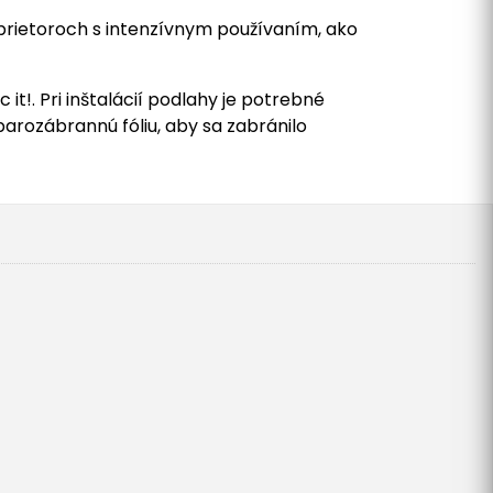
prietoroch s intenzívnym používaním, ako
. Pri inštalácií podlahy je potrebné
arozábrannú fóliu, aby sa zabránilo