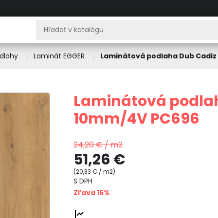
dlahy
Laminát EGGER
Laminátová podlaha Dub Cadi
Laminátová podla
10mm/4V PC696
24,20 € / m2
51,26 €
(20,33 € / m2)
S DPH
Zľava 16%