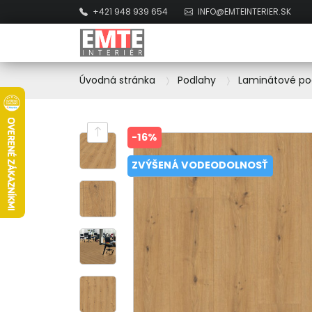
+421 948 939 654
INFO@EMTEINTERIER.SK
Úvodná stránka
Podlahy
Laminátové po
-16%
ZVÝŠENÁ VODEODOLNOSŤ