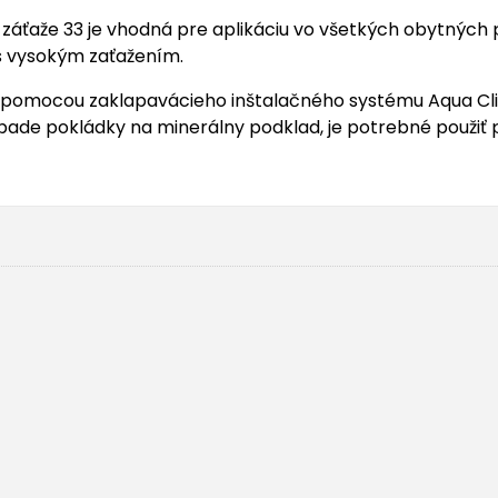
záťaže 33 je vhodná pre aplikáciu vo všetkých obytných 
 s vysokým zaťažením.
mocou zaklapavácieho inštalačného systému Aqua Clic it!
pade pokládky na minerálny podklad, je potrebné použiť p