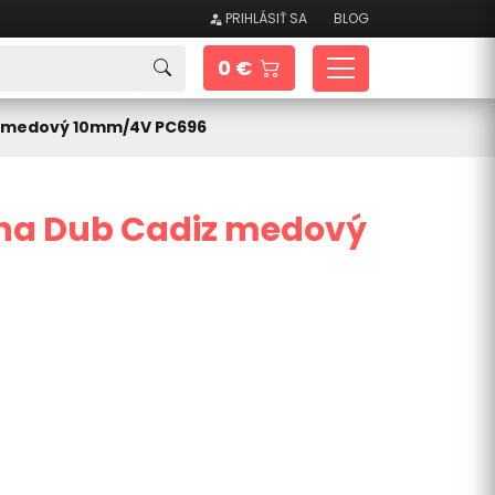
PRIHLÁSIŤ SA
BLOG
0 €
z medový 10mm/4V PC696
ha Dub Cadiz medový