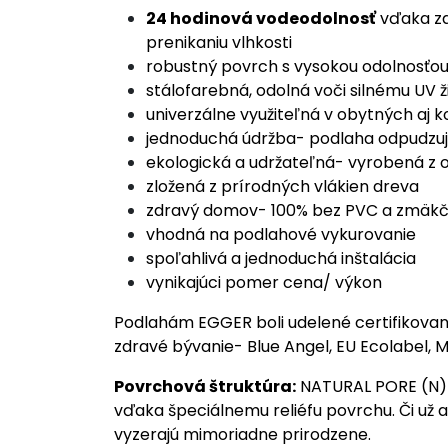
24 hodinová vodeodolnosť
vďaka za
prenikaniu vlhkosti
robustný povrch s vysokou odolnosťo
stálofarebná, odolná voči silnému UV ž
univerzálne využiteľná v obytných aj
jednoduchá údržba- podlaha odpudzuje 
ekologická a udržateľná- vyrobená z 
zložená z prírodných vlákien dreva
zdravý domov- 100% bez PVC a zmäkč
vhodná na podlahové vykurovanie
spoľahlivá a jednoduchá inštalácia
vynikajúci pomer cena/ výkon
Podlahám EGGER boli udelené certifikovan
zdravé bývanie- Blue Angel, EU Ecolabel, M
Povrchová štruktúra:
NATURAL PORE (N)-
vďaka špeciálnemu reliéfu povrchu. Či už
vyzerajú mimoriadne prirodzene.