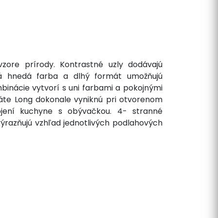
zore prírody. Kontrastné uzly dodávajú
plá hnedá farba a dlhý formát umožňujú
binácie vytvorí s uni farbami a pokojnými
áte Long dokonale vyniknú pri otvorenom
ojení kuchyne s obývačkou. 4- stranné
ýrazňujú vzhľad jednotlivých podlahových