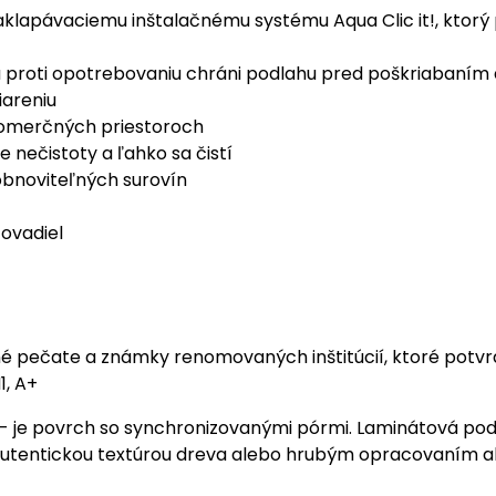
klapávaciemu inštalačnému systému Aqua Clic it!, ktorý 
u proti opotrebovaniu chráni podlahu pred poškriabaní
iareniu
 komerčných priestoroch
nečistoty a ľahko sa čistí
obnoviteľných surovín
ovadiel
é pečate a známky renomovaných inštitúcií, ktoré potvr
1, A+
 je povrch so synchronizovanými pórmi. Laminátová pod
 autentickou textúrou dreva alebo hrubým opracovaním a