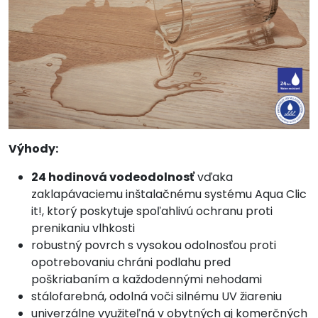
Výhody:
24 hodinová vodeodolnosť
vďaka
zaklapávaciemu inštalačnému systému Aqua Clic
it!, ktorý poskytuje spoľahlivú ochranu proti
prenikaniu vlhkosti
robustný povrch s vysokou odolnosťou proti
opotrebovaniu chráni podlahu pred
poškriabaním a každodennými nehodami
stálofarebná, odolná voči silnému UV žiareniu
univerzálne využiteľná v obytných aj komerčných