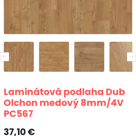
Laminátová podlaha Dub
Olchon medový 8mm/4V
PC567
37,10 €