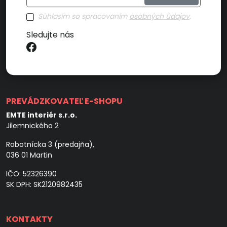
Súhlasím so spracovaním
osobných údajov
.
Sledujte nás
PREVÁDZKOVATEĽ E-SHOPU
EMTE interiér s.r.o.
Jilemnického 2
Robotnícka 3 (predajňa),
036 01 Martin
IČO: 52326390
SK DPH: SK2120982435
KONTAKTY