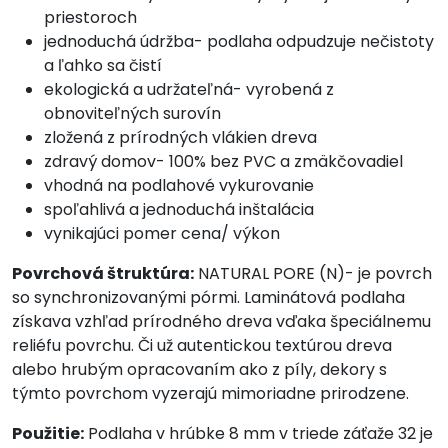
priestoroch
jednoduchá údržba- podlaha odpudzuje nečistoty
a ľahko sa čistí
ekologická a udržateľná- vyrobená z
obnoviteľných surovín
zložená z prírodných vlákien dreva
zdravý domov- 100% bez PVC a zmäkčovadiel
vhodná na podlahové vykurovanie
spoľahlivá a jednoduchá inštalácia
vynikajúci pomer cena/ výkon
Povrchová štruktúra:
NATURAL PORE (N)- je povrch
so synchronizovanými pórmi. Laminátová podlaha
získava vzhľad prírodného dreva vďaka špeciálnemu
reliéfu povrchu. Či už autentickou textúrou dreva
alebo hrubým opracovaním ako z píly, dekory s
týmto povrchom vyzerajú mimoriadne prirodzene.
Použitie:
Podlaha v hrúbke 8 mm v triede záťaže 32 je