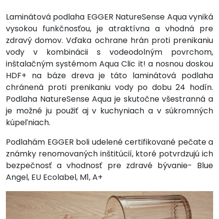
Laminátová podlaha EGGER NatureSense Aqua vyniká
vysokou funkčnosťou, je atraktívna a vhodná pre
zdravý domov. Vďaka ochrane hrán proti prenikaniu
vody v kombinácii s vodeodolným povrchom,
inštalačným systémom Aqua Clic it! a nosnou doskou
HDF+ na báze dreva je táto laminátová podlaha
chránená proti prenikaniu vody po dobu 24 hodín.
Podlaha NatureSense Aqua je skutočne všestranná a
je možné ju použiť aj v kuchyniach a v súkromných
kúpeľniach.
Podlahám EGGER boli udelené certifikované pečate a
známky renomovaných inštitúcií, ktoré potvrdzujú ich
bezpečnosť a vhodnosť pre zdravé bývanie- Blue
Angel, EU Ecolabel, M1, A+