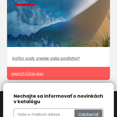
Koľko vody znesie vaša podlaha?
search
Čitaj viac
Nechajte sa informovať o novinkách
v katalógu
Odoberať