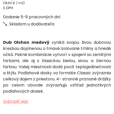
(18,60 € / m2)
S DPH
Dodanie 5-9 pracovných dní
Skladom u dodávateľa
Dub Olchon medový
vyniká svojou živou dubovou
kresbou doplnenou o tmavé izolované trhliny a hnedé
očká. Pekné kombinácie vytvorí v spojení so zemitými
farbami, ale aj s klasickou bielou, sivou a čiernou
farbou. Vašej miestnosti dodá pocit tepla,jedinečnosti
a štýlu. Podlahové dosky vo formáte Classic zvýraznia
celkový dojem z priestoru. 4- stranné priznané drážky
po celom obvode zvýrazňujú vzhľad jednotlivých
podlahových dosiek.
Zobraziť viac