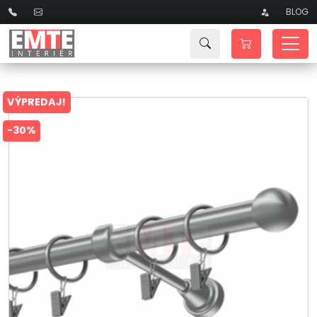
BLOG
VÝPREDAJ!
-30%