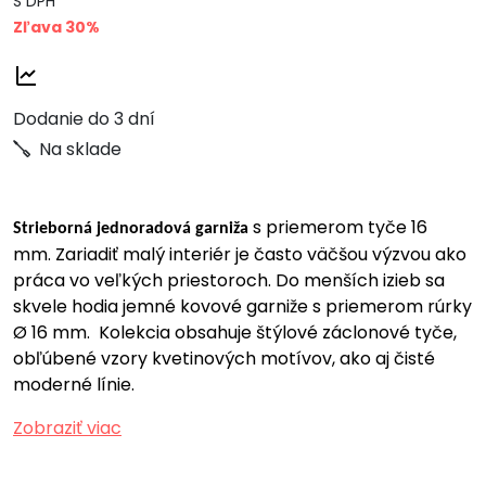
S DPH
Zľava 30%
Dodanie do 3 dní
Na sklade
s priemerom tyče 16
Strieborná jednoradová garniža
mm.
Zariadiť malý interiér je často väčšou výzvou ako
práca vo veľkých priestoroch. Do menších izieb sa
skvele hodia jemné kovové garniže s priemerom rúrky
Ø 16 mm. Kolekcia obsahuje štýlové záclonové tyče,
obľúbené vzory kvetinových motívov, ako aj čisté
moderné línie.
Zobraziť viac