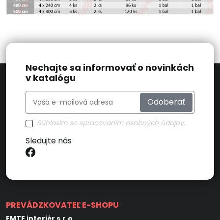
Nechajte sa informovať o novinkách
v katalógu
Odoberať
Súhlasím so spracovaním
osobných údajov
.
Sledujte nás
PREVÁDZKOVATEĽ E-SHOPU
EMTE interiér s.r.o.