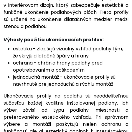
v interiérovom dizajn, ktorý zabezpečuje estetické a
funkčné ukončenie podlahových plôch. Tieto profily
sú určené na ukončenie dilatačných medzier medzi
stenou a podlahou.
Výhody použitia ukončovacích profilov:
estetika - zlepšujú vizuálny vzhľad podlahy tým,
že skryjú dilatačné špáry a hrany
ochrana - chránia hrany podlahy pred
opotrebovaním a poškodením
jednoduchá montáž - ukončovacie profily sú
navrhnuté pre jednoduchú a rýchlu montáž
Ukončovacie profily na podlahu sú neoddeliteľnou
súčasťou každej kvalitne inštalovanej podlahy. Ich
výber závisí od typu podlahy, miestnosti a
preferovaného estetického vzhľadu. Pri správnom
výbere a montáži poskytujú nielen ochranu a
funkčnosť, ale aj estetický doplnok k interiérovému