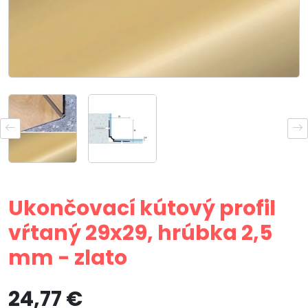
Ukončovací kútový profil
vŕtaný 29x29, hrúbka 2,5
mm - zlato
24,77 €