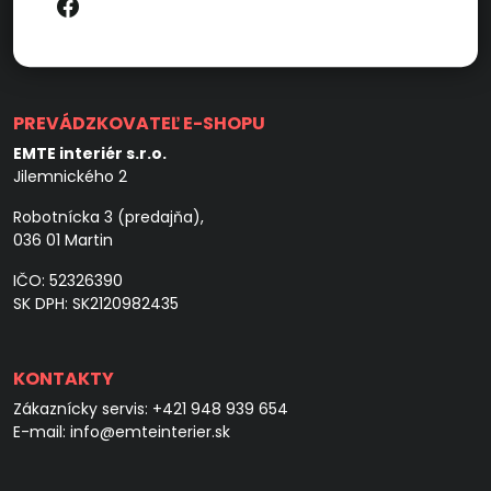
PREVÁDZKOVATEĽ E-SHOPU
EMTE interiér s.r.o.
Jilemnického 2
Robotnícka 3 (predajňa),
036 01 Martin
IČO: 52326390
SK DPH: SK2120982435
KONTAKTY
Zákaznícky servis:
+421 948 939 654
E-mail:
info@emteinterier.sk