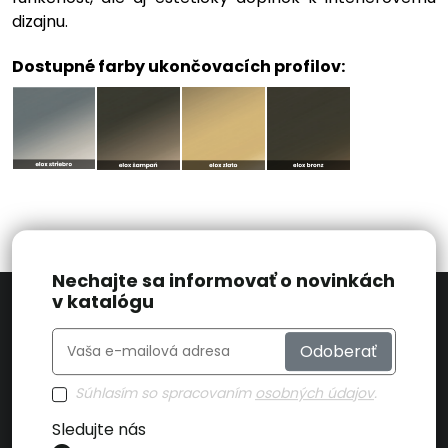
dizajnu.
Dostupné farby ukončovacích profilov:
Nechajte sa informovať o novinkách
v katalógu
Odoberať
Súhlasím so spracovaním
osobných údajov
.
Sledujte nás