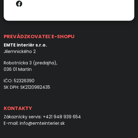
PREVÁDZKOVATEĽ E-SHOPU
EMTE interiér s.r.o.
Jilemnického 2
Robotnícka 3 (predajňa),
036 01 Martin
IČO: 52326390
SK DPH: SK2120982435
KONTAKTY
Zákaznícky servis:
+421 948 939 654
E-mail:
info@emteinterier.sk