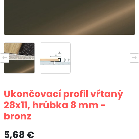
Ukončovací profil vŕtaný
28x11, hrúbka 8 mm -
bronz
5,68 €