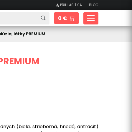
PRIHLÁSIŤ SA
BLOG
0 €
žalúzia, látky PREMIUM
y PREMIUM
dných (biela, strieborná, hnedá, antracit)