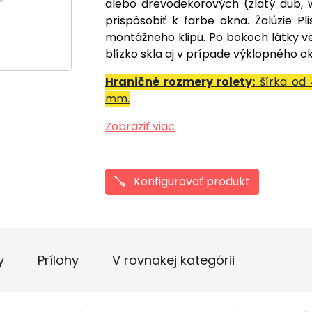
alebo drevodekorových (zlatý dub, w
prispôsobiť k farbe okna. Žalúzie P
montážneho klipu. Po bokoch látky v
blízko skla aj v prípade výklopného o
Hraničné rozmery rolety:
šírka od 
mm.
Zobraziť viac
Konfigurovať produkt
y
Prílohy
V rovnakej kategórii