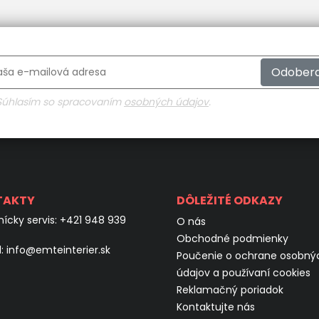
Odober
Súhlasím so spracovaním
osobných údajov
.
TAKTY
DÔLEŽITÉ ODKAZY
ícky servis:
+421 948 939
O nás
Obchodné podmienky
l:
info@emteinterier.sk
Poučenie o ochrane osobný
údajov a používaní cookies
Reklamačný poriadok
Kontaktujte nás