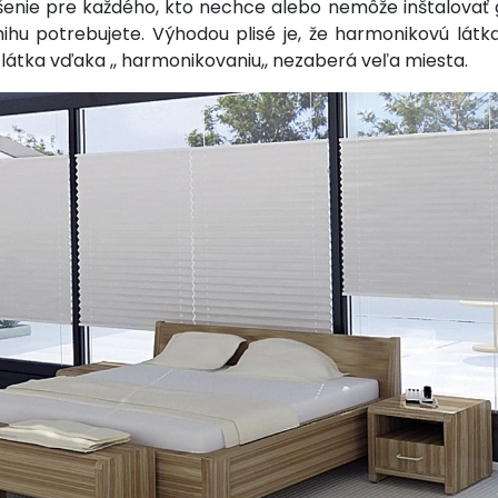
šenie pre každého, kto nechce alebo nemôže inštalovať g
hu potrebujete. Výhodou plisé je, že harmonikovú látka
átka vďaka ,, harmonikovaniu,, nezaberá veľa miesta.