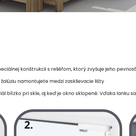
ciálnej konštrukcii s reliéfom, ktorý zvyšuje jeho pevnosť
alúziu namontujete medzi zasklievacie lišty
ál blízko pri skle, aj keď je okno sklopené. Vďaka lanku 