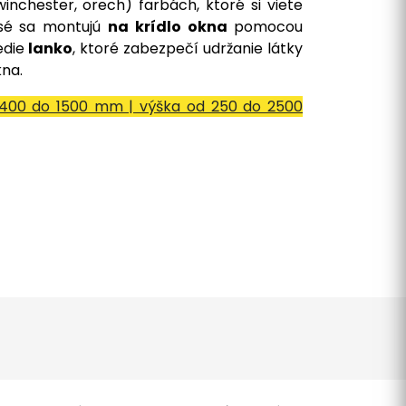
inchester, orech) farbách, ktoré si viete
lisé sa montujú
na krídlo okna
pomocou
edie
lanko
, ktoré zabezpečí udržanie látky
kna.
400 do 1500 mm | výška od 250 do 2500