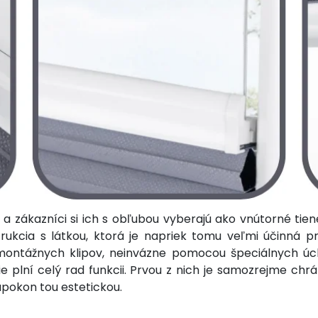
 zákazníci si ich s obľubou vyberajú ako vnútorné tienenie
kcia s látkou, ktorá je napriek tomu veľmi účinná pri
tážnych klipov, neinvázne pomocou špeciálnych úchyt
ie plní celý rad funkcii. Prvou z nich je samozrejme ch
apokon tou estetickou.