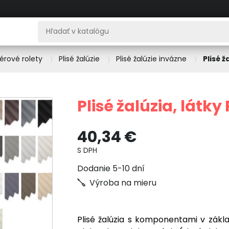
iérové rolety
Plisé žalúzie
Plisé žalúzie invázne
Plisé 
Plisé žalúzia, látk
40,34 €
S DPH
Dodanie 5-10 dní
Výroba na mieru
Plisé žalúzia s komponentami v zákla