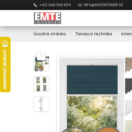
+421 948 939 654
INFO@EMTEINTERIER.SK
Úvodná stránka
Tieniaca technika
Inter