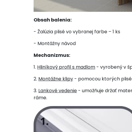
Obsah balenia:
- Žalúzia plisé vo vybranej farbe – 1 ks
- Montážny návod
Mechanizmus:
1.
Hliníkový profil s madlom
- vyrobený v špe
2.
Montážne klipy
- pomocou ktorých plisé ž
3.
Lankové vedenie
- umožňuje držať materi
ráme.