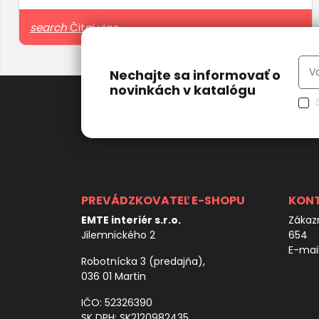
search
Čitaj viac
Nechajte sa informovať o
novinkách v katalógu
PREVÁDZKOVATEĽ E-SHOPU
KON
EMTE interiér s.r.o.
Zákazn
Jilemnického 2
654
E-mai
Robotnícka 3 (predajňa),
036 01 Martin
IČO: 52326390
SK DPH: SK2120982435