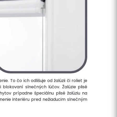
. To čo ich odlišuje od žalúzii či roliet je
 blokovaní slnečných lúčov. Žalúzie plisé
ov prípadne špeciálnu plisé žalúziu na
ránenie interiéru pred nežiaducim slnečným