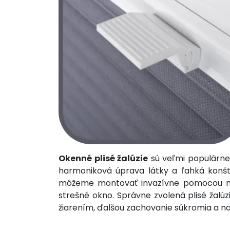
Okenné plisé žalúzie
sú veľmi populárne a
harmoniková úprava látky a ľahká konštru
môžeme montovať invazívne pomocou mon
strešné okno. Správne zvolená plisé žalúz
žiarením, ďalšou zachovanie súkromia a n