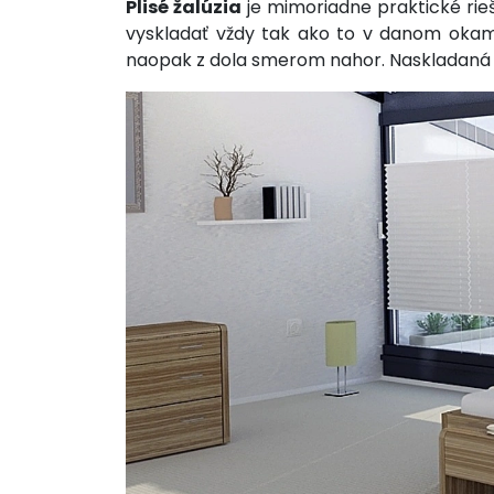
Plisé žalúzia
je mimoriadne praktické rie
vyskladať vždy tak ako to v danom okami
naopak z dola smerom nahor. Naskladaná l