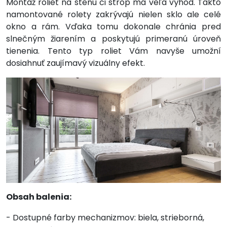
Montáž roliet na stenu či strop má veľa výhod. Takto
namontované rolety zakrývajú nielen sklo ale celé
okno a rám. Vďaka tomu dokonale chránia pred
slnečným žiarením a poskytujú primeranú úroveň
tienenia. Tento typ roliet Vám navyše umožní
dosiahnuť zaujímavý vizuálny efekt.
Obsah balenia:
- Dostupné farby mechanizmov: biela, strieborná,