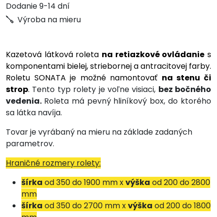
Dodanie 9-14 dní
Výroba na mieru
Kazetová látková roleta
na retiazkové ovládanie
s
komponentami bielej, striebornej a antracitovej farby.
Roletu SONATA je možné namontovať
na stenu či
strop
.
Tento typ rolety je voľne visiaci,
bez bočného
vedenia.
Roleta má pevný hliníkový box, do ktorého
sa látka navíja.
Tovar je vyrábaný na mieru na základe zadaných
parametrov.
Hraničné rozmery rolety:
šírka
od 350 do 1900 mm x
výška
od 200 do 2800
mm
šírka
od 350 do 2700 mm x
výška
od 200 do 1800