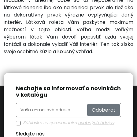
hľadáte. V dnešnej dobe sa už nepozeráme na
látkové tienenie iba ako na tieniaci prvok ale tiež ako
na dekoratívny prvok výrazne ovplyvňujúci daný
interiér. Látková roleta Vám poskytne maximum
možností v tejto oblasti. Voľba medzi veľkým
výberom látok Vám dovolí popustiť uzdu svojej
fantázii a dokonale vyladiť Váš interiér. Ten tak získa
svoje osobitné kúzlo a luxusný vzhľad.
Nechajte sa informovať o novinkách
v katalógu
Odoberať
Súhlasím so spracovaním
osobných údajov
.
Sledujte nás