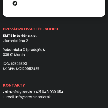
PREVÁDZKOVATEĽ E-SHOPU
EMTE interiér s.r.o.
Jilemnického 2
Robotnícka 3 (predajňa),
036 01 Martin
IČO: 52326390
SK DPH: SK2120982435
KONTAKTY
Zákaznícky servis:
+421 948 939 654
E-mail:
info@emteinterier.sk