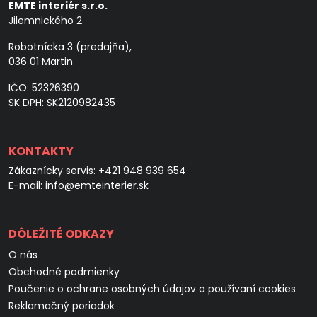
EMTE interiér s.r.o.
Jilemnického 2
Robotnícka 3 (predajňa),
036 01 Martin
IČO: 52326390
SK DPH: SK2120982435
KONTAKTY
Zákaznícky servis:
+421 948 939 654
E-mail:
info@emteinterier.sk
DÔLEŽITÉ ODKAZY
O nás
Obchodné podmienky
Poučenie o ochrane osobných údajov a používaní cookies
Reklamačný poriadok