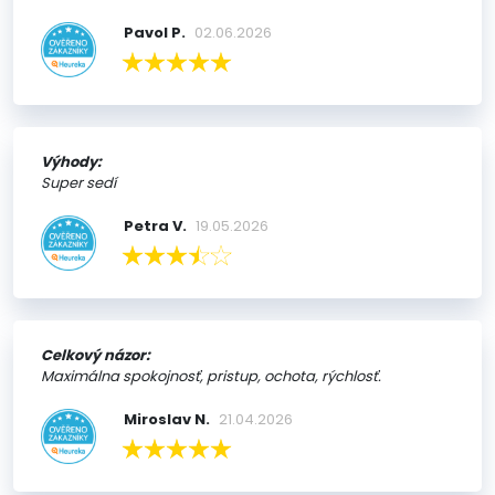
Pavol P.
02.06.2026
Výhody:
Super sedí
Petra V.
19.05.2026
Celkový názor:
Maximálna spokojnosť, pristup, ochota, rýchlosť.
Miroslav N.
21.04.2026