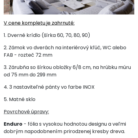
V cene kompletu je zahrnuté:
1. Dverné krídlo (šírka 60, 70, 80, 90)
2. Zámok vo dverách na interiérový kľúč, WC alebo
FAB - rozteč 72 mm
3. Zárubňa so šírkou obložky 6/8 cm, na hrúbku múru
od 75 mm do 299 mm
4. 3 nastaviteľné pánty vo farbe INOX
5. Matné sklo
Povrchové úpravy:
Enduro
- fólia s vysokou hodnotou designu a veľmi
dobrým napodobnením prirodzenej kresby dreva.