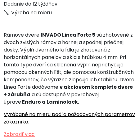
Dodanie do 12 týždňov
Výroba na mieru
Rámové dvere
INVADO Linea Forte 5
sú zhotovené z
dvoch zvislých rámov a hornej a spodnej priečnej
dosky. Výplň dverného krídla je zhotovená z
horizontálnych panelov a skla s hrúbkou 4 mm. Pri
tomto type dverí sa sklenená výplň neprichycuje
pomocou okenných líšt, ale pomocou konštrukčných
komponentov, čo výrazne zlepšuje ich stabilitu. Dvere
Linea Forte dodávame
v akciovom komplete dvere
+ zárubňa
a sú dostupné v povrchovej
úprave
Enduro a Laminolack.
Vyrábané na mieru podľa požadovaných parametrov
zákazníka.
Zobraziť viac