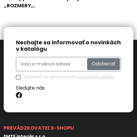
,,ROZMERY,,.
Nechajte sa informovať o novinkách
v katalógu
Odoberať
Súhlasím so spracovaním
osobných údajov
.
Sledujte nás
PREVÁDZKOVATEĽ E-SHOPU
EMTE interiér s.r.o.