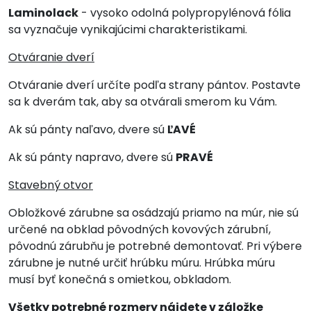
Laminolack
- vysoko odolná polypropylénová fólia
sa vyznačuje vynikajúcimi charakteristikami.
Otváranie dverí
Otváranie dverí určíte podľa strany pántov. Postavte
sa k dverám tak, aby sa otvárali smerom ku Vám.
Ak sú pánty naľavo, dvere sú
ĽAVÉ
Ak sú pánty napravo, dvere sú
PRAVÉ
Stavebný otvor
Obložkové zárubne sa osádzajú priamo na múr, nie sú
určené na obklad pôvodných kovových zárubní,
pôvodnú zárubňu je potrebné demontovať. Pri výbere
zárubne je nutné určiť hrúbku múru. Hrúbka múru
musí byť konečná s omietkou, obkladom.
Všetky potrebné rozmery nájdete v záložke